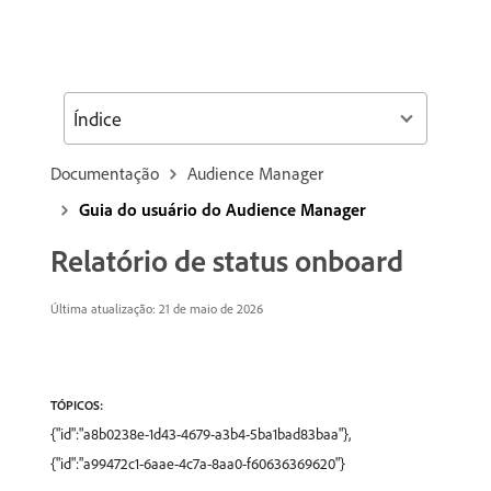
Índice
Documentação
Audience Manager
Guia do usuário do Audience Manager
Relatório de status onboard
Última atualização: 21 de maio de 2026
TÓPICOS:
{"id":"a8b0238e-1d43-4679-a3b4-5ba1bad83baa"},
{"id":"a99472c1-6aae-4c7a-8aa0-f60636369620"}