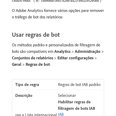
{"id":"c66ffd68-0f65-42bb-aa23-b4020f12e0bd"}
CRIADO PARA:
O Adobe Analytics fornece várias opções para remover
o tráfego de bot dos relatórios:
Usar regras de bot
Os métodos padrão e personalizados de filtragem de
bots são compatíveis em
Analytics
>
Administração
>
Conjuntos de relatórios
>
Editar configurações
>
Geral
>
Regras de bot
:
Regras de bot IAB padrão
Selecionar
Habilitar regras de
filtragem de bots IAB
IAB
usa a Lista internacional