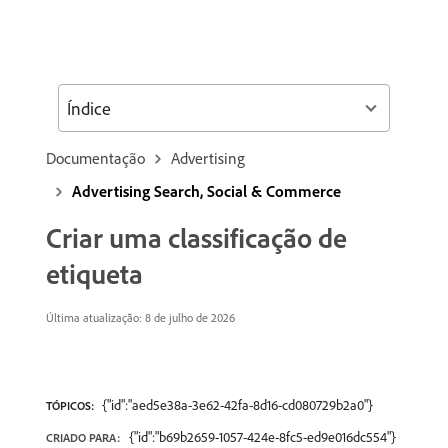
Índice
Documentação
Advertising
Advertising Search, Social & Commerce
Criar uma classificação de
etiqueta
Última atualização: 8 de julho de 2026
{"id":"aed5e38a-3e62-42fa-8d16-cd080729b2a0"}
TÓPICOS:
{"id":"b69b2659-1057-424e-8fc5-ed9e016dc554"}
CRIADO PARA: