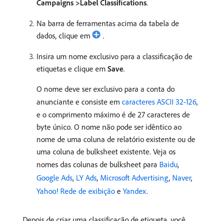
Campaigns >Label Classifications
.
Na barra de ferramentas acima da tabela de
dados, clique em
.
Insira um nome exclusivo para a classificação de
etiquetas e clique em
Save
.
O nome deve ser exclusivo para a conta do
anunciante e consiste em
caracteres ASCII 32-126
,
e o comprimento máximo é de 27 caracteres de
byte único. O nome não pode ser idêntico ao
nome de uma coluna de relatório existente ou de
uma coluna de bulksheet existente. Veja os
nomes das colunas de bulksheet para
Baidu
,
Google Ads
,
LY Ads
,
Microsoft Advertising
,
Naver
,
Yahoo! Rede de exibição
e
Yandex
.
Depois de criar uma classificação de etiqueta, você