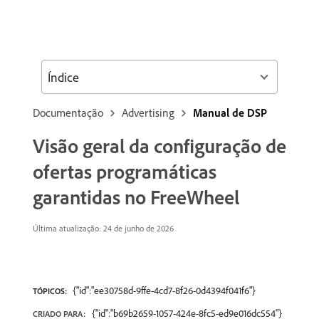
Índice
Documentação
Advertising
Manual de DSP
Visão geral da configuração de
ofertas programáticas
garantidas no FreeWheel
Última atualização: 24 de junho de 2026
{"id":"ee30758d-9ffe-4cd7-8f26-0d4394f041f6"}
TÓPICOS:
{"id":"b69b2659-1057-424e-8fc5-ed9e016dc554"}
CRIADO PARA: