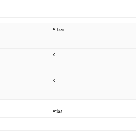
Artsai
X
X
Atlas