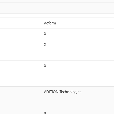
Adform
X
X
X
ADITION Technologies
X