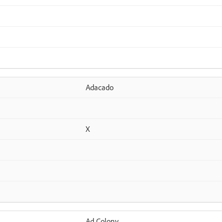
Adacado
X
Ad Colony