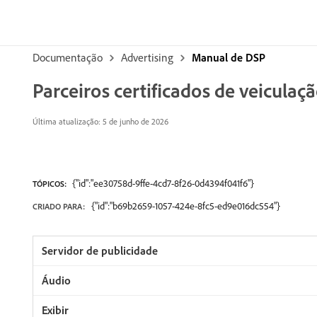
Documentação
Advertising
Manual de DSP
Parceiros certificados de veiculaç
Última atualização: 5 de junho de 2026
{"id":"ee30758d-9ffe-4cd7-8f26-0d4394f041f6"}
TÓPICOS:
{"id":"b69b2659-1057-424e-8fc5-ed9e016dc554"}
CRIADO PARA: