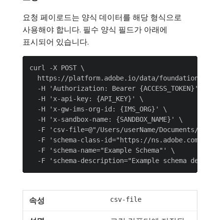
요청 페이로드는 양식 데이터를 해당 형식으로
사용해야 합니다. 필수 양식 필드가 아래에
표시되어 있습니다.
curl -X POST \

  https://platform.adobe.io/data/foundation/schem
  -H 'Authorization: Bearer {ACCESS_TOKEN}' \

  -H 'x-api-key: {API_KEY}' \

  -H 'x-gw-ims-org-id: {IMS_ORG}' \

  -H 'x-sandbox-name: {SANDBOX_NAME}' \

  -F 'csv-file=@"/Users/userName/Documents/sample
  -F 'schema-class-id="https://ns.adobe.com/xdm/c
  -F 'schema-name="Example Schema"' \

csv-file