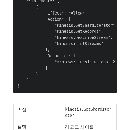
    "Statement": [

        {

            "Effect": "Allow",

            "Action": [

                "kinesis:GetShardIterator",

                "kinesis:GetRecords",

                "kinesis:DescribeStream",

                "kinesis:ListStreams"

            ],

            "Resource": [

                "arn:aws:kinesis:us-east-2:901341
            ]

        }

    ]

kinesis:GetShardIter
ator
레코드 사이를