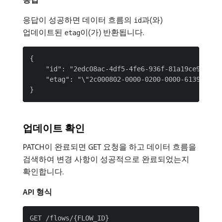
응답이 성공하면 데이터 흐름의
과(와)
id
업데이트된
이(가) 반환됩니다.
etag
{

    "id": "2edc08ac-4df5-4fe6-936f-81a19ce92f5c",
    "etag": "\"2c000802-0000-0200-0000-6139764400
업데이트 확인
PATCH이 완료되면 GET 요청을 하고 데이터 흐름을
검색하여 변경 사항이 성공적으로 완료되었는지
확인합니다.
API 형식