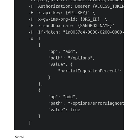
    -H 'Authorization: Bearer {ACCESS_TOKEN}' \

    -H 'x-api-key: {API_KEY}' \

    -H 'x-gw-ims-org-id: {ORG_ID}' \

    -H 'x-sandbox-name: {SANDBOX_NAME}'

    -H 'If-Match: "1a0037e4-0000-0200-0000-602e06
    -d '[

        {

            "op": "add",

            "path": "/options",

            "value": {

                "partialIngestionPercent": "10"

            }

        },

        {

            "op": "add",

            "path": "/options/errorDiagnosticsEna
            "value": true

        }

응답