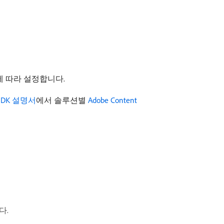
cs에 따라 설정합니다.
le SDK 설명서
에서 솔루션별
Adobe Content
다.