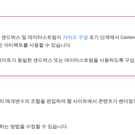
서 구성한 샌드박스 및 데이터스트림이
가이드 구성
초기 단계에서 Conten
든 아티팩트를 사용할 수 있습니다.
가 동일한 샌드박스 또는 데이터스트림을 사용하도록 구성된 다른 Co
리 매개변수의 조합을 편집하여 웹 사이트에서 콘텐츠가 렌더링되
는 방법을 수정할 수 있습니다.