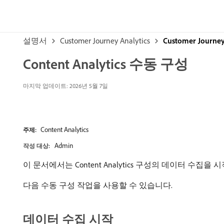
설명서
Customer Journey Analytics
Customer Journe
Content Analytics 수동 구성
마지막 업데이트: 2026년 5월 7일
Content Analytics
주제:
Admin
작성 대상:
이 문서에서는 Content Analytics 구성의 데이터 수집을
다음 수동 구성 작업을 사용할 수 있습니다.
데이터 수집 시작