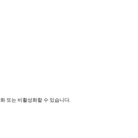
화 또는 비활성화할 수 있습니다.