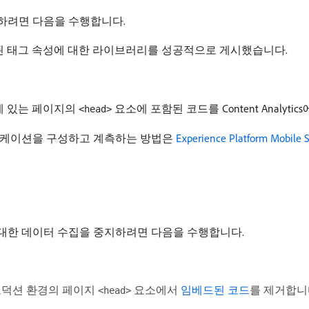
 시작하려면 다음을 수행합니다.
성이 포함된 태그 속성에 대한 라이브러리를 성공적으로 게시했습니다.
에 있는 페이지의
요소에 포함된 코드를 Content Analyti
<head>
바일 애플리케이션을 구성하고 계측하는 방법은
Experience Platform Mobi
구성에 대한 데이터 수집을 중지하려면 다음을 수행합니다.
는 프로덕션 환경의 페이지
요소에서
임베드된 코드
를 제거합니
<head>