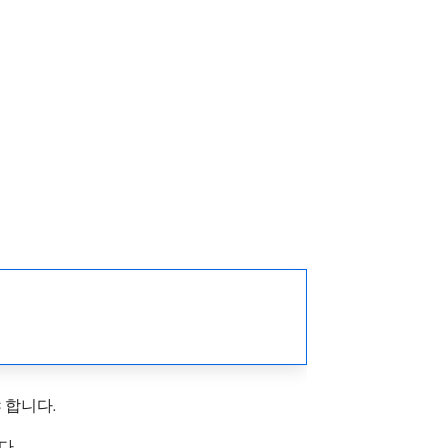
 합니다.
다.