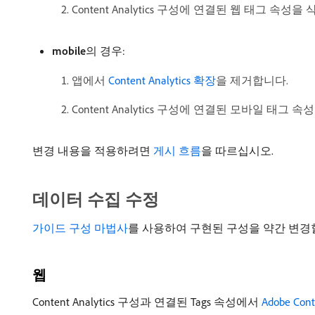
Content Analytics 구성에 연결된 웹 태그 속성을
mobile
​의 경우:
앱에서
Content Analytics 확장
을 제거합니다.
Content Analytics 구성에 연결된 모바일 태그 
변경 내용을 적용하려면
게시 흐름
을 따르십시오.
데이터 수집 수정
가이드 구성 마법사
를 사용하여 구현된 구성을 약간 변경
웹
Content Analytics 구성과 연결된 Tags 속성에서
Adobe Con