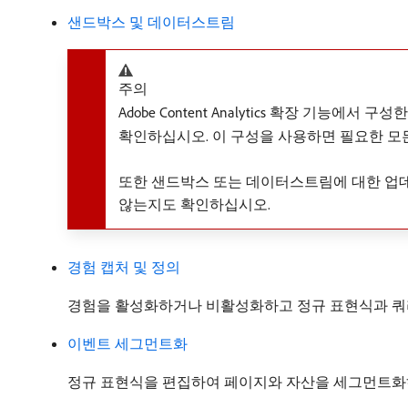
샌드박스 및 데이터스트림
주의
Adobe Content Analytics 확장 기능에
확인하십시오. 이 구성을 사용하면 필요한 모
또한 샌드박스 또는 데이터스트림에 대한 업데이트
않는지도 확인하십시오.
경험 캡처 및 정의
경험을 활성화하거나 비활성화하고 정규 표현식과 쿼
이벤트 세그먼트화
정규 표현식을 편집하여 페이지와 자산을 세그먼트화하