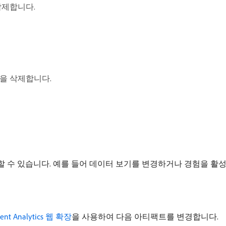
 삭제합니다.
속성을 삭제합니다.
할 수 있습니다. 예를 들어 데이터 보기를 변경하거나 경험을 활성
tent Analytics 웹 확장
을 사용하여 다음 아티팩트를 변경합니다.