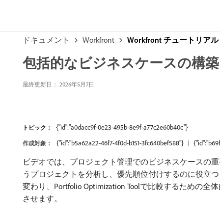
ドキュメント
Workfront
Workfront チュートリアル
包括的なビジネスケースの構築
最終更新日： 2026年5月7日
{"id":"a0dacc9f-0e23-495b-8e9f-a77c2e60b40c"}
トピック：
{"id":"b5a62a22-46f7-4f0d-b151-3fc640bef588"}
{"id":"b6
作成対象：
ビデオでは、プロジェクト管理でのビジネスケースの重
うプロジェクトを分析し、優先順位付けするのに役立つ
変わり、Portfolio Optimization Tool
させます。 ​