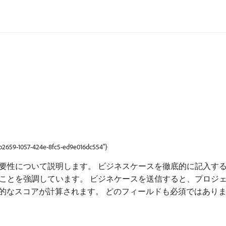
9b2659-1057-424e-8fc5-ed9e016dc554"}
要性について説明します。 ビジネスケースを徹底的に記入す
ことを強調しています。 ビジネ​ケースを送信すると、プロジ
で比較するための全体的なスコアが計算されます。 ​どのフィールドも必須