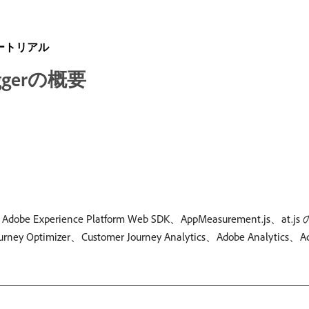
ートリアル
buggerの概要
dobe Experience Platform Web SDK、AppMeasureme
zer、Customer Journey Analytics、Adobe Analytics、Ado