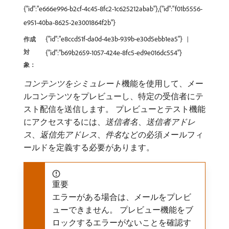
{"id":"e666e996-b2cf-4c45-8fc2-1c625212abab"},{"id":"f01b5556-
e951-40ba-8625-2e3001864f2b"}
{"id":"e8ccd51f-da0d-4e3b-939b-e30d5ebb1ea5"}
作成
対
{"id":"b69b2659-1057-424e-8fc5-ed9e016dc554"}
象：
コンテンツをシミュレート
​機能を使用して、メー
ルコンテンツをプレビューし、特定の受信者にテ
スト配信を送信します。 プレビューとテスト機能
にアクセスするには、
送信者名
、
送信者アドレ
ス
、
返信先アドレス
、
件名
​などの必須メールフィ
ールドを定義する必要があります。
重要
エラーがある場合は、メールをプレビ
ューできません。 プレビュー機能をブ
ロックするエラーがないことを確認す