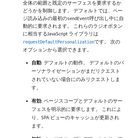
全体の範囲と既定のサーフェスを要求するか
どうかを制御します。 デフォルトでは、ペー
ジ読み込みの最初の
呼び出し中に自
sendEvent
動的に要求されます。 これらのラジオボタン
に相当するJavaScript ライブラリは
です。 次の
requestDefaultPersonalization
オプションから選択できます。
自動
: デフォルトの動作。 デフォルトのパ
ーソナライゼーションがまだリクエスト
されていない場合にのみリクエストしま
す。
有効
: ページスコープとデフォルトのサー
フェスを明示的に要求します。 これによ
り、SPA ビューのキャッシュが更新され
ます。