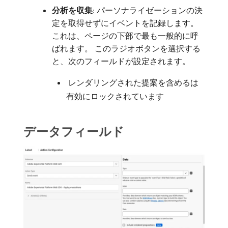
分析を収集
: パーソナライゼーションの決
定を取得せずにイベントを記録します。
これは、ページの下部で最も一般的に呼
ばれます。 このラジオボタンを選択する
と、次のフィールドが設定されます。
​ レンダリングされた提案を含めるは
有効にロックされています
データフィールド