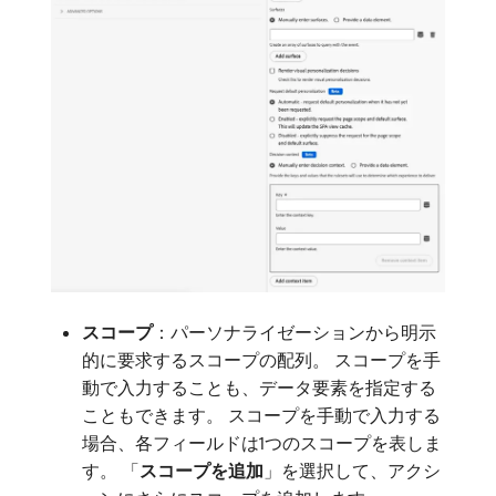
スコープ
：パーソナライゼーションから明示
的に要求するスコープの配列。 スコープを手
動で入力することも、データ要素を指定する
こともできます。 スコープを手動で入力する
場合、各フィールドは1つのスコープを表しま
す。 「
スコープを追加
」を選択して、アクシ