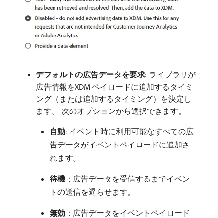
デフォルトの広告データを要求
: ライブラリが
広告情報をXDM ペイロードに追加するタイミ
ング（または追加するタイミング）を決定し
ます。 次のオプションから選択できます。
自動
: イベント時に利用可能なすべての広
告データがイベントペイロードに追加さ
れます。
待機
：広告データを受信するまでイベン
トの送信を遅らせます。
無効
：広告データをイベントペイロード