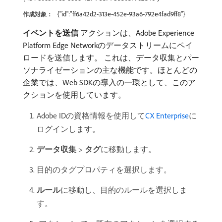
{"id":"ff6a42d2-313e-452e-93a6-792e4fad9ff8"}
作成対象：
イベントを送信
アクションは、Adobe Experience
Platform Edge Networkのデータストリームにペイ
ロードを送信します。 これは、データ収集とパー
ソナライゼーションの主な機能です。ほとんどの
企業では、Web SDKの導入の一環として、このア
クションを使用しています。
Adobe IDの資格情報を使用して
CX Enterprise
に
ログインします。
データ収集
>
タグ
​に移動します。
目的のタグプロパティを選択します。
ルール
​に移動し、目的のルールを選択しま
す。