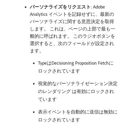
パーソナライズをリクエスト
: Adobe
Analytics イベントを記録せずに、最新の
パーソナライズに関する意思決定を取得
します。 これは、ページの上部で最も一
般的に呼ばれます。 このラジオボタンを
選択すると、次のフィールドが設定され
ます。
TypeはDecisioning Proposition Fetchに
ロックされています
視覚的なパーソナライゼーション決定
のレンダリング ​は有効にロックされ
ています
表示イベントを自動的に送信は無効に
ロックされています