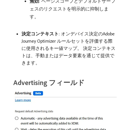
無効
: ページスコープとデフォルトサーフ
ェスのリクエストを明示的に抑制しま
す。
決定コンテキスト
: オンデバイス決定のAdobe
Journey Optimizer ルールセットを評価する際
に使用されるキー値マップ。 決定コンテキス
トは、手動またはデータ要素を通じて提供で
きます。
Advertising フィールド