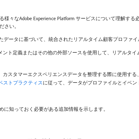
dobe Experience Platform サービスについて理
ださい。
たデータに基づいて、統合されたリアルタイム顧客プロファイ
グメント定義またはその他の外部ソースを使用して、リアルタ
latform が、カスタマーエクスペリエンスデータを整理する際に使
ベストプラクティス
に従って、データがプロファイルとイベン
に呼び出すために知っておく必要がある追加情報を示します。