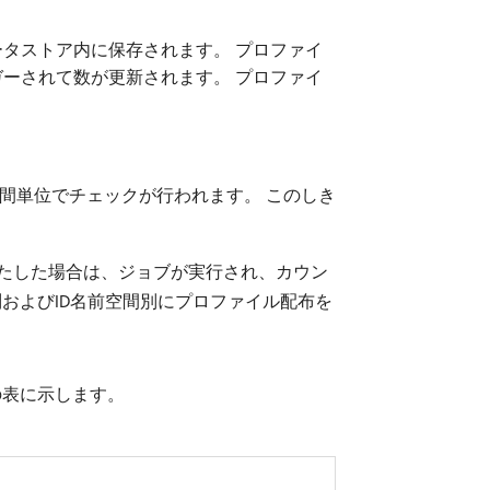
ルデータストア内に保存されます。 プロファイ
ーされて数が更新されます。 プロファイ
間単位でチェックが行われます。 このしき
満たした場合は、ジョブが実行され、カウン
ト別およびID名前空間別にプロファイル配布を
の表に示します。