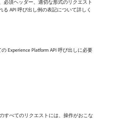
ス、必須ヘッダー、適切な形式のリクエスト
れる API 呼び出し例の表記について詳しく
ience Platform API 呼び出しに必要
m API へのすべてのリクエストには、操作がおこな