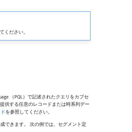
てください。
uage （PQL）で記述されたクエリをカプセ
fileに提供する任意のレコードまたは時系列デー
イド
を参照してください。
作成できます。 次の例では、セグメント定