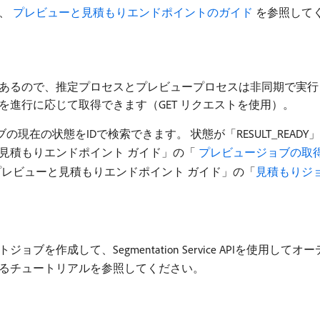
、
​ プレビューと見積もりエンドポイントのガイド ​
を参照して
るので、推定プロセスとプレビュープロセスは非同期で実行され
進行に応じて取得できます（GET リクエストを使用）。
レビュージョブの現在の状態をIDで検索できます。 状態が「RESULT_R
見積もりエンドポイント ガイド」の「
​ プレビュージョブの取得
プレビューと見積もりエンドポイント ガイド」の「
見積もりジ
作成して、Segmentation Service APIを使用し
るチュートリアルを参照してください。