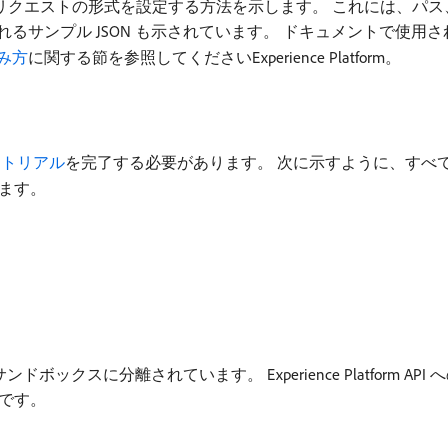
、リクエストの形式を設定する方法を示します。 これには、パ
れるサンプル JSON も示されています。 ドキュメントで使用さ
読み方
に関する節を参照してくださいExperience Platform。
ートリアル
を完了する必要があります。 次に示すように、すべての Exper
ます。
仮想サンドボックスに分離されています。 Experience Platfor
です。