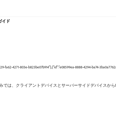
ガイド
2d929-fa62-4271-803e-b823be07b914"},{"id":"e08599ea-8888-4294-ba74-3ba0a7762
リーミング取り込みでは、クライアントデバイスとサーバーサイドデバイスからExp