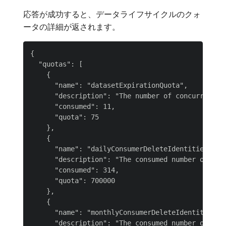
応答が成功すると、データライフサイクルのクォ
ータの詳細が返されます。
{

  "quotas": [

    {

      "name": "datasetExpirationQuota",

      "description": "The number of concurrently
      "consumed": 11,

      "quota": 75

    },

    {

      "name": "dailyConsumerDeleteIdentitiesQuota
      "description": "The consumed number of del
      "consumed": 314,

      "quota": 700000

    },

    {

      "name": "monthlyConsumerDeleteIdentitiesQuo
      "description": "The consumed number of del