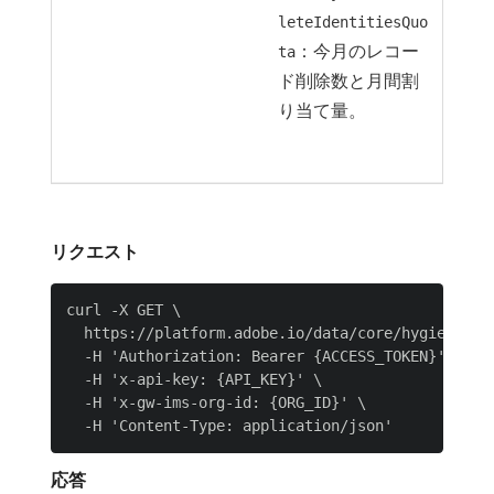
leteIdentitiesQuo
：今月のレコー
ta
ド削除数と月間割
り当て量。
リクエスト
curl -X GET \

  https://platform.adobe.io/data/core/hygiene/quo
  -H 'Authorization: Bearer {ACCESS_TOKEN}' \

  -H 'x-api-key: {API_KEY}' \

  -H 'x-gw-ims-org-id: {ORG_ID}' \

応答