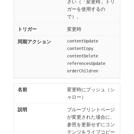
さい（「変更時」トリ
ガーを使用するの
で）。
変更時
contentUpdate
contentCopy
contentDelete
referencesUpdate
orderChildren
変更時にプッシュ（シ
ャロー）
ブループリントページ
が変更された場合に、
参照を更新せずにコン
テンツをライブコピー