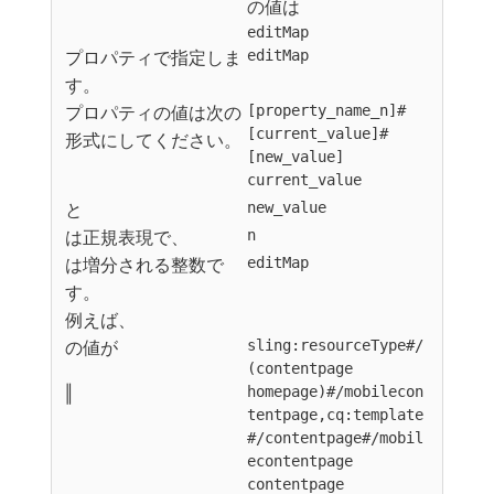
の値は
editMap
プロパティで指定しま
editMap
す。
プロパティの値は次の
[property_name_n]#
[current_value]#
形式にしてください。
[new_value]
current_value
と
new_value
は正規表現で、
n
は増分される整数で
editMap
す。
例えば、
の値が
sling:resourceType#/
(contentpage
‖
homepage)#/mobilecon
tentpage,cq:template
#/contentpage#/mobil
econtentpage
contentpage