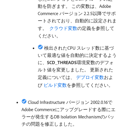
動を防ぎます。 この変数は、Adobe
Commerce バージョン 2.2.5以降でサポ
ートされており、自動的に設定されま
す。
​ クラウド変数
の定義を参照して
ください。
検出されたCPU スレッド数に基づ
いて最適な値を自動的に決定するよう
に、
SCD_THREADS
​環境変数のデフォ
ルト値を変更しました。 更新された
定義については、
​ デプロイ変数
およ
び
​ ビルド変数
を参照してください。
Cloud Infrastructure バージョン 2002.0.16で
Adobe Commerceにアップグレードする際にエ
ラーが発生するDB Isolation Mechanismのパッ
チの問題を修正しました。