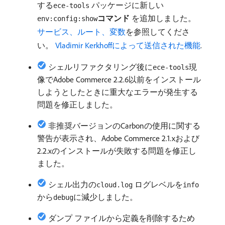
する
パッケージに新しい​
ece-tools
コマンド
​を追加しました。
env:config:show
サービス、ルート、変数
を参照してくださ
い。
Vladimir Kerkhoffによって送信された機能
.
シェルリファクタリング後に
現
ece-tools
像でAdobe Commerce 2.2.6以前をインストール
しようとしたときに重大なエラーが発生する
問題を修正しました。
非推奨バージョンのCarbonの使用に関する
警告が表示され、Adobe Commerce 2.1.xおよび
2.2.xのインストールが失敗する問題を修正し
ました。
シェル出力の
ログレベルを
cloud.log
info
から
に減少しました。
debug
ダンプ ファイルから定義を削除するため