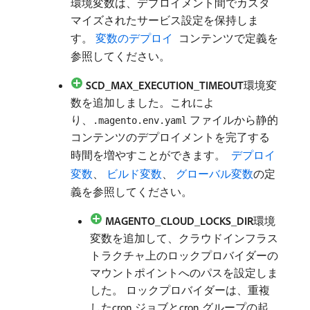
環境変数は、デプロイメント間でカスタ
マイズされたサービス設定を保持しま
す。
変数のデプロイ ​
コンテンツで定義を
参照してください。
SCD_MAX_EXECUTION_TIMEOUT
​環境変
数を追加しました。これによ
り、
ファイルから静的
.magento.env.yaml
コンテンツのデプロイメントを完了する
時間を増やすことができます。
​ デプロイ
変数
、
​ ビルド変数
、
​ グローバル変数
の定
義を参照してください。
MAGENTO_CLOUD_LOCKS_DIR
​環境
変数を追加して、クラウドインフラス
トラクチャ上のロックプロバイダーの
マウントポイントへのパスを設定しま
した。 ロックプロバイダーは、重複
したcron ジョブとcron グループの起