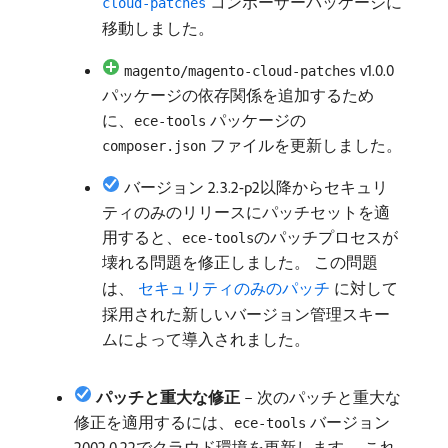
コンポーザーパッケージに
cloud-patches
移動しました。
v1.0.0
magento/magento-cloud-patches
パッケージの依存関係を追加するため
に、
パッケージの
ece-tools
ファイルを更新しました。
composer.json
バージョン 2.3.2-p2以降からセキュリ
ティのみのリリースにパッチセットを適
用すると、
のパッチプロセスが
ece-tools
壊れる問題を修正しました。 この問題
は、
​ セキュリティのみのパッチ ​
に対して
採用された新しいバージョン管理スキー
ムによって導入されました。
パッチと重大な修正
– 次のパッチと重大な
修正を適用するには、
バージョン
ece-tools
2002.0.22でクラウド環境を更新します。 これ