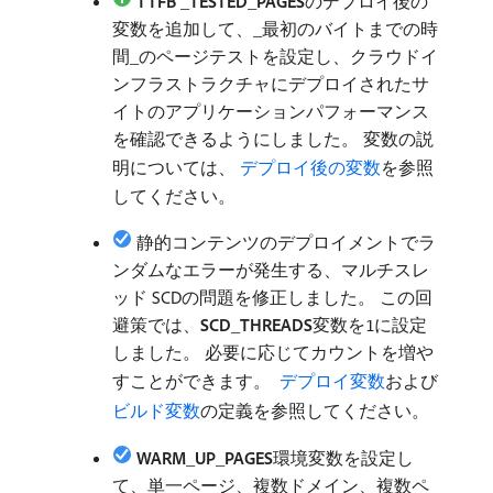
TTFB _TESTED_PAGES
​のデプロイ後の
変数を追加して、_最初のバイトまでの時
間_のページテストを設定し、クラウドイ
ンフラストラクチャにデプロイされたサ
イトのアプリケーションパフォーマンス
を確認できるようにしました。 変数の説
明については、
​ デプロイ後の変数
を参照
してください。
静的コンテンツのデプロイメントでラ
ンダムなエラーが発生する、マルチスレ
ッド SCDの問題を修正しました。 この回
避策では、
SCD_THREADS
​変数を
に設定
1
しました。 必要に応じてカウントを増や
すことができます。
​ デプロイ変数
および
ビルド変数
の定義を参照してください。
WARM_UP_PAGES
​環境変数を設定し
て、単一ページ、複数ドメイン、複数ペ