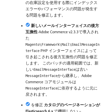
の在庫設定を使用する際にインデックス
エラーやパフォーマンスの問題が発生す
る問題を修正します。
新しいメールインターフェイスの後方
互換性
-Adobe Commerce v2.3.3で導入され
た
Magento\Framework\Mail\EmailMessageIn
PHP インターフェイスによって
terface
引き起こされる後方互換性の問題を修正
します。 このパッチの適用範囲では、新
しい
は古い
EmailMessageInterface
から継承し、Adobe
MessageInterface
Commerce コアモジュールは
に依存するように元に
MessageInterface
戻されます。
を修正​
カタログのページネーションが
Elasticsearch 6.x
​で機能しない –