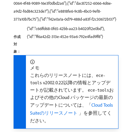
0064-4f48-9089-16e3f0dbd2a6"},{"id":"dac87252-6066-4d6e-
a9d2-f6d84c323de7"},{"id":"e8818fe6-9c8b-4bc0-9ef8-
377a10b7bc75"},{"id":"f42e0a1a-0d79-488d-a83f-f2c30672b137"}
{"id":"c66ffd68-0f65-42bb-aa23-b4020f12e0bd"},
{"id":"ff6a42d2-313e-452e-93a6-792e4fad9ff8"}
作成
対
象：
メモ
これらのリリースノートには、
ece-
v2002.0.22以降の情報とアップデ
tools
ートが記載されています。
お
ece-tools
よびその他のCloud パッケージの最新の
アップデートについては、「
Cloud Tools
Suiteのリリースノート ​
」を参照してく
ださい。