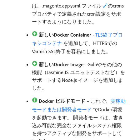
は、.magento.app.yaml ファイル
🔗
のcrons
プロパティで定義されたcron設定をサポ
ートするようになりました。
新しいDocker Container
-
TLS終了プロ
キシコンテナ ​
を追加して、HTTPSでの
Varnish SSL終了を容易にしました。
新しいDocker Image
- Gulpやその他の
機能（Jasmine JS ユニットテストなど）を
サポートするNode.js イメージを追加しま
した。
Docker ビルドモード
– これで、
実稼動
モードまたは開発者モード ​
でDocker環境
を起動できます。 開発者モードは、書き
込み可能な完全なファイルシステム権限
を持つアクティブな開発をサポートして