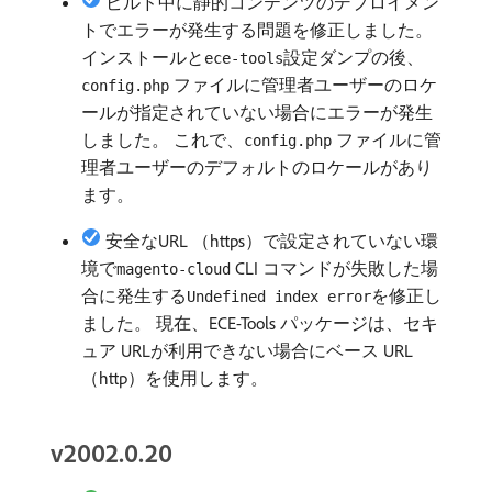
ビルド中に静的コンテンツのデプロイメン
トでエラーが発生する問題を修正しました。
インストールと
設定ダンプの後、
ece-tools
ファイルに管理者ユーザーのロケ
config.php
ールが指定されていない場合にエラーが発生
しました。 これで、
ファイルに管
config.php
理者ユーザーのデフォルトのロケールがあり
ます。
安全なURL （https）で設定されていない環
境で
CLI コマンドが失敗した場
magento-cloud
合に発生する
を修正し
Undefined index error
ました。 現在、ECE-Tools パッケージは、セキ
ュア URLが利用できない場合にベース URL
（http）を使用します。
v2002.0.20