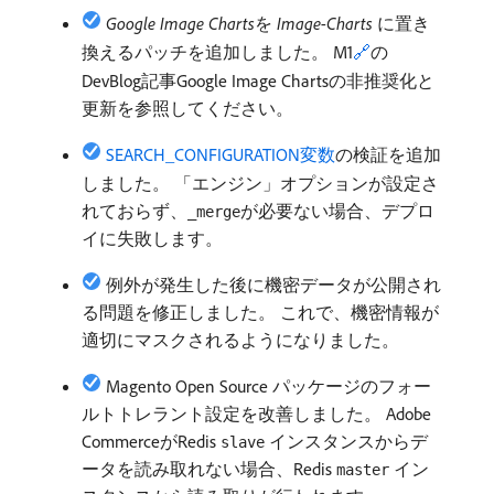
Google Image Charts
​を​
Image-Charts
​に置き
換えるパッチを追加しました。 M1
🔗
の
DevBlog記事Google Image Chartsの非推奨化と
更新を参照してください。
SEARCH_CONFIGURATION変数
の検証を追加
しました。 「エンジン」オプションが設定さ
れておらず、
が必要ない場合、デプロ
_merge
イに失敗します。
例外が発生した後に機密データが公開され
る問題を修正しました。 これで、機密情報が
適切にマスクされるようになりました。
Magento Open Source パッケージのフォー
ルトトレラント設定を改善しました。 Adobe
CommerceがRedis
インスタンスからデ
slave
ータを読み取れない場合、Redis
イン
master