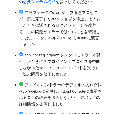
の
必要システム構成
を参照してください。
展開フェーズのcron ジョブ管理プロセス
が、既に完了したcron ジョブを停止しようと
したときに返されるログメッセージを改善し
て、この問題がエラーではないことを確認し
ました。 ログレベルを
から
に変更
INFO
DEBUG
しました。
タスク中にエラーが発
app:config:import
生したときにデプロイメントプロセスを中断
しなかった
コマンドを実行す
setup:upgrade
る際の問題を修正しました。
ファイルハンドラーのデフォルトのログレ
ベルを
に変更し、Cloud Consoleに表示さ
debug
れるログの詳細を減らしながら、デバッグの
詳細情報を提供しました。