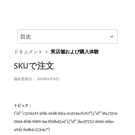
目次
ドキュメント
実店舗および購入体験
SKUで注文
最終更新日： 2026年6月16日
トピック：
{"id":"c1256247-af4b-46d8-9dca-0c654ecfa157"},{"id":"d1e21356-
0064-4f48-9089-16e3f0dbd2a6"},{"id":"dac87252-6066-4d6e-
a9d2-f6d84c323de7"}