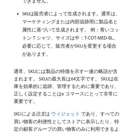
できません。
は販売者によって生成されます。通常は、
SKU
マーケティングまたは内部追跡用に製品名と
属性に基づいて生成されます。 例：青いコッ
トン T シャツ、サイズは中：T-COT-MED-BL。
必要に応じて、販売者がSKUを変更する場合
があります。
通常、SKUには製品の特徴を示す一連の略語が含
まれます。 SKUの最大長は64文字です。 SKUは在
庫を効果的に追跡、管理するために重要であり、
正しく設定することはe コマースにとって非常に
重要です。
SKUによる注文
​は
​ ウィジェット ​
であり、すべての
買い物客の利便性としてストアに表示したり、特
定の顧客グループの買い物客のみに利用できるよ