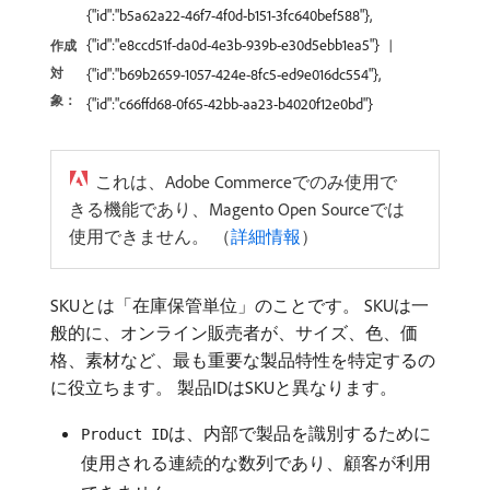
{"id":"b5a62a22-46f7-4f0d-b151-3fc640bef588"},
{"id":"e8ccd51f-da0d-4e3b-939b-e30d5ebb1ea5"}
作成
対
{"id":"b69b2659-1057-424e-8fc5-ed9e016dc554"},
象：
{"id":"c66ffd68-0f65-42bb-aa23-b4020f12e0bd"}
これは、Adobe Commerceでのみ使用で
きる機能であり、Magento Open Sourceでは
使用できません。 （
詳細情報
）
SKUとは「在庫保管単位」のことです。 SKUは一
般的に、オンライン販売者が、サイズ、色、価
格、素材など、最も重要な製品特性を特定するの
に役立ちます。 製品IDはSKUと異なります。
は、内部で製品を識別するために
Product ID
使用される連続的な数列であり、顧客が利用