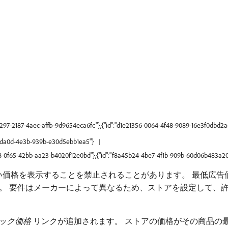
d297-2187-4aec-affb-9d9654eca6fc"},{"id":"d1e21356-0064-4f48-9089-16e3f0dbd2
1f-da0d-4e3b-939b-e30d5ebb1ea5"}
d68-0f65-42bb-aa23-b4020f12e0bd"},{"id":"f8a45b24-4be7-4f1b-909b-60d06b483a20
い価格を表示することを禁止されることがあります。 最低広告
。 要件はメーカーによって異なるため、ストアを設定して、
ック価格
リンクが追加されます。 ストアの価格がその商品の