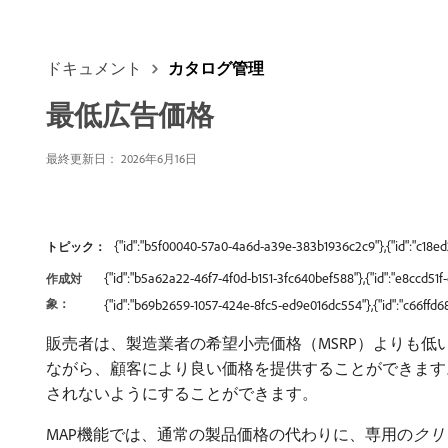
ドキュメント
カタログ管理
最低広告価格
最終更新日： 2026年6月16日
{"id":"b5f00040-57a0-4a6d-a39e-383b1936c2c9"},{"id":"c18e
トピック：
{"id":"b5a62a22-46f7-4f0d-b151-3fc640bef588"},{"id":"e8ccd5
作成対
象：
{"id":"b69b2659-1057-424e-8fc5-ed9e016dc554"},{"id":"c66ff
販売者は、製造業者の希望小売価格（MSRP）よりも低
ながら、顧客により良い価格を提供することができます
されないようにすることができます。
MAP機能では、通常の製品価格の代わりに、専用の​
クリ