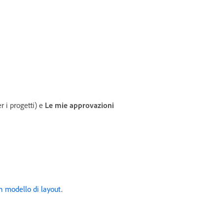
r i progetti) e
Le mie approvazioni
n modello di layout
.