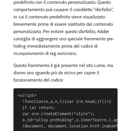
predefinito con il contenuto personalizzato. Questo
comportamento può causare il cosiddetto "sfarfallio",
in cui il contenuto predefinito viene visualizzato
brevemente prima di essere sostituito dal contenuto
personalizzato. Per evitare questo sfarfallio, Adobe
consiglia di aggiungere uno speciale frammento pre-
hiding immediatamente prima del codice di
incorporamento di tag asincrono.
Questo frammento è già presente nel sito Luma, ma
diamo uno sguardo più da vicino per capire il
funzionamento del codice:
<script>

  !function(e,a,n,t){var i=e.head;if(i){

  if (a) return;

  var o=e.createElement("style");

  o.id="alloy-prehiding",o.innerText=n,i.appendC
  (document, document.location.href.indexOf("ado