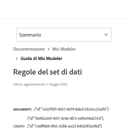
Sommario
Documentazione
Mix Modeler
Guida di Mix Modeler
Regole del set di dati
Ultimo aggiornamento: 1 maggio 2026
{"id":"a567f0f7-0057-4079-8ded-5b24cc25af15"}
ARGOMENTI:
{"id":"b69b2659-1057-424e-8fc5-ed9e016dc554"},
{"id":"c66ffd68-0f65-42bb-aa23-b4020f12e0bd"}
CREATO