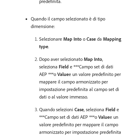
predefinita.
Quando il campo selezionato è di tipo
dimensione:
Selezionare
Map Into
o
Case
da
Mapping
type
.
Dopo aver selezionato
Map Into
,
seleziona
Field
e ***Campo set di dati
AEP ***​o
Value
​e un valore predefinito per
mappare il campo armonizzato per
impostazione predefinita al campo set di
dati o al valore immesso.
Quando selezioni
Case
, seleziona
Field
e
***Campo set di dati AEP ***​o
Value
​e un
valore predefinito per mappare il campo
armonizzato per impostazione predefinita