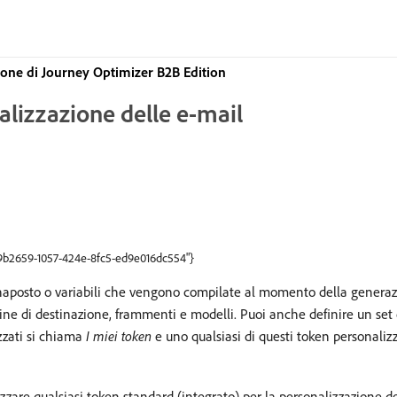
ne di Journey Optimizer B2B Edition
alizzazione delle e-mail
69b2659-1057-424e-8fc5-ed9e016dc554"}
naposto o variabili che vengono compilate al momento della generazio
ine di destinazione, frammenti e modelli. Puoi anche definire un set 
izzati si chiama
I miei token
e uno qualsiasi di questi token personalizza
ilizzare qualsiasi token standard (integrato) per la personalizzazione de