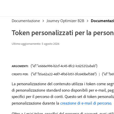
Documentazione
Journey Optimizer B2B
Documentazio
Token personalizzati per la person
Ultimo aggiornamento: 5 agosto 2026
{"id":"e666e996-b2cf-4c45-8fc2-1c625212abab"}
ARGOMENTI:
{"id":"b5a62a22-46f7-4f0d-b151-3fc640bef588"}
{"id":"b
CREATO PER:
La personalizzazione del contenuto utilizza i token come seg
di personalizzazione standard sono disponibili per e-mail, pag
specifici per il percorso di conti. Questo set di token personal
personalizzazione durante la
creazione di e-mail di percorso
.
Oltre a
I miei token
, specifici del percorso di account, puoi ut