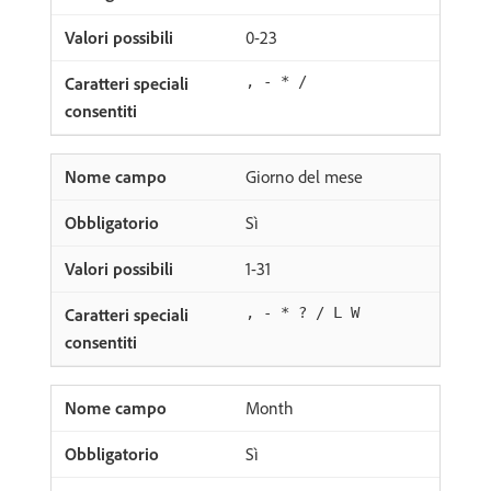
0-23
, - * /
Giorno del mese
Sì
1-31
, - * ? / L W
Month
Sì