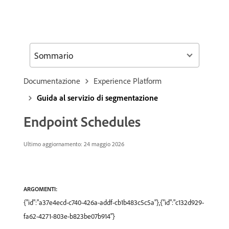
Sommario
Documentazione
Experience Platform
Guida al servizio di segmentazione
Endpoint Schedules
Ultimo aggiornamento: 24 maggio 2026
ARGOMENTI:
{"id":"a37e4ecd-c740-426a-addf-cb1b483c5c5a"},{"id":"c132d929-
fa62-4271-803e-b823be07b914"}