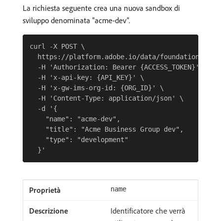
La richiesta seguente crea una nuova sandbox di
sviluppo denominata “acme-dev”.
curl -X POST \

  https://platform.adobe.io/data/foundation/sandb
  -H 'Authorization: Bearer {ACCESS_TOKEN}' \

  -H 'x-api-key: {API_KEY}' \

  -H 'x-gw-ims-org-id: {ORG_ID}' \

  -H 'Content-Type: application/json' \

  -d '{

    "name": "acme-dev",

    "title": "Acme Business Group dev",

    "type": "development"

name
Identificatore che verrà