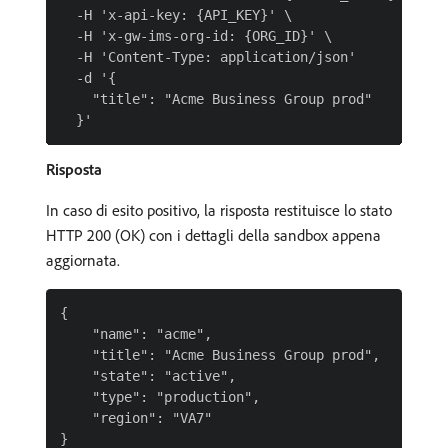
  -H 'x-api-key: {API_KEY}' \

  -H 'x-gw-ims-org-id: {ORG_ID}' \

  -H 'Content-Type: application/json'

  -d '{

    "title": "Acme Business Group prod"

Risposta
In caso di esito positivo, la risposta restituisce lo stato
HTTP 200 (OK) con i dettagli della sandbox appena
aggiornata.
{

    "name": "acme",

    "title": "Acme Business Group prod",

    "state": "active",

    "type": "production",

    "region": "VA7"
