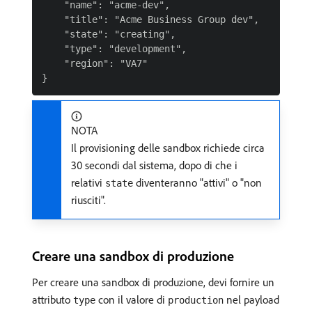
    "name": "acme-dev",

    "title": "Acme Business Group dev",

    "state": "creating",

    "type": "development",

    "region": "VA7"

NOTA
Il provisioning delle sandbox richiede circa
30 secondi dal sistema, dopo di che i
relativi
diventeranno "attivi" o "non
state
riusciti".
Creare una sandbox di produzione
Per creare una sandbox di produzione, devi fornire un
attributo
con il valore di
nel payload
type
production