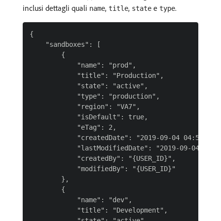
inclusi dettagli quali
,
,
e
.
name
title
state
type
{

    "sandboxes": [

        {

            "name": "prod",

            "title": "Production",

            "state": "active",

            "type": "production",

            "region": "VA7",

            "isDefault": true,

            "eTag": 2,

            "createdDate": "2019-09-04 04:57:24",
            "lastModifiedDate": "2019-09-04 04:57
            "createdBy": "{USER_ID}",

            "modifiedBy": "{USER_ID}"

        },

        {

            "name": "dev",

            "title": "Development",

            "state": "active",
