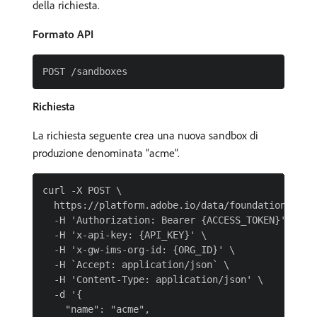
della richiesta.
Formato API
Richiesta
La richiesta seguente crea una nuova sandbox di
produzione denominata “acme”.
curl -X POST \

  https://platform.adobe.io/data/foundation/sandb
  -H 'Authorization: Bearer {ACCESS_TOKEN}' \

  -H 'x-api-key: {API_KEY}' \

  -H 'x-gw-ims-org-id: {ORG_ID}' \

  -H `Accept: application/json` \

  -H 'Content-Type: application/json' \

  -d '{

    "name": "acme",
