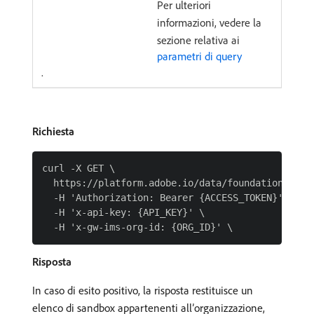
Per ulteriori
informazioni, vedere la
sezione relativa ai
parametri di query
.
Richiesta
curl -X GET \

  https://platform.adobe.io/data/foundation/sandb
  -H 'Authorization: Bearer {ACCESS_TOKEN}' \

  -H 'x-api-key: {API_KEY}' \

Risposta
In caso di esito positivo, la risposta restituisce un
elenco di sandbox appartenenti all’organizzazione,