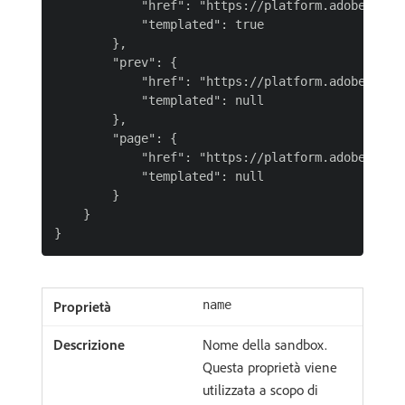
            "href": "https://platform.adobe.io:4
            "templated": true

        },

        "prev": {

            "href": "https://platform.adobe.io:4
            "templated": null

        },

        "page": {

            "href": "https://platform.adobe.io:4
            "templated": null

        }

    }

name
Nome della sandbox.
Questa proprietà viene
utilizzata a scopo di