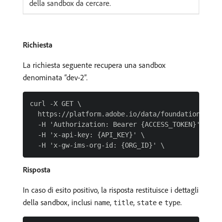
della sandbox da cercare.
Richiesta
La richiesta seguente recupera una sandbox
denominata “dev-2”.
curl -X GET \

  https://platform.adobe.io/data/foundation/sandb
  -H 'Authorization: Bearer {ACCESS_TOKEN}' \

  -H 'x-api-key: {API_KEY}' \

Risposta
In caso di esito positivo, la risposta restituisce i dettagli
della sandbox, inclusi
,
,
e
.
name
title
state
type