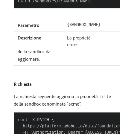
{SANDBOX_NAME}
La proprietà
name
della sandbox da
aggiornare.
Richiesta
La richiesta seguente aggiorna la proprietà
title
della sandbox denominata “acme”.
curl -X PATCH \

  https://platform.adobe.io/data/foundation/sandb
  -H 'Authorization: Bearer {ACCESS_TOKEN}' \
