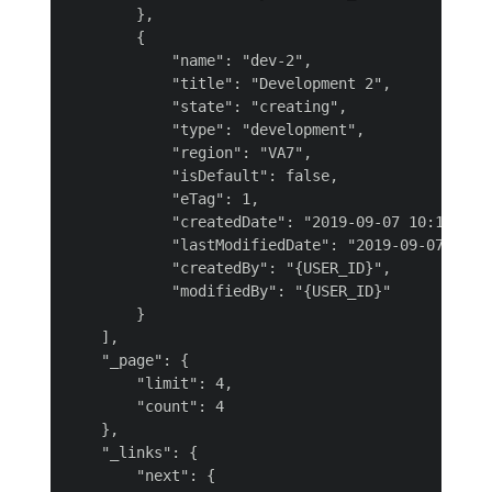
        },

        {

            "name": "dev-2",

            "title": "Development 2",

            "state": "creating",

            "type": "development",

            "region": "VA7",

            "isDefault": false,

            "eTag": 1,

            "createdDate": "2019-09-07 10:16:02",
            "lastModifiedDate": "2019-09-07 10:16
            "createdBy": "{USER_ID}",

            "modifiedBy": "{USER_ID}"

        }

    ],

    "_page": {

        "limit": 4,

        "count": 4

    },

    "_links": {

        "next": {
