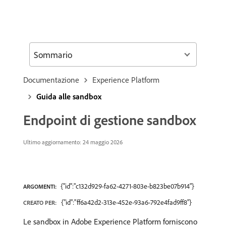
Sommario
Documentazione
Experience Platform
Guida alle sandbox
Endpoint di gestione sandbox
Ultimo aggiornamento: 24 maggio 2026
{"id":"c132d929-fa62-4271-803e-b823be07b914"}
ARGOMENTI:
{"id":"ff6a42d2-313e-452e-93a6-792e4fad9ff8"}
CREATO PER:
Le sandbox in Adobe Experience Platform forniscono