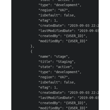
            "type": "development",

            "region": "VA7",

            "isDefault": false,

            "eTag": 1,

            "createdDate": "2019-09-03 22:27:48",
            "lastModifiedDate": "2019-09-03 22:27
            "createdBy": "{USER_ID}",

            "modifiedBy": "{USER_ID}"

        },

        {

            "name": "stage",

            "title": "Staging",

            "state": "active",

            "type": "development",

            "region": "VA7",

            "isDefault": false,

            "eTag": 1,

            "createdDate": "2019-09-03 22:27:48",
            "lastModifiedDate": "2019-09-03 22:27
            "createdBy": "{USER_ID}",

            "modifiedBy": "{USER_ID}"
