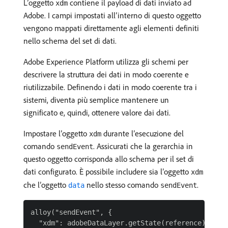
L’oggetto
contiene il payload di dati inviato ad
xdm
Adobe. I campi impostati all’interno di questo oggetto
vengono mappati direttamente agli elementi definiti
nello schema del set di dati.
Adobe Experience Platform utilizza gli schemi per
descrivere la struttura dei dati in modo coerente e
riutilizzabile. Definendo i dati in modo coerente tra i
sistemi, diventa più semplice mantenere un
significato e, quindi, ottenere valore dai dati.
Impostare l’oggetto
durante l’esecuzione del
xdm
comando
. Assicurati che la gerarchia in
sendEvent
questo oggetto corrisponda allo schema per il set di
dati configurato. È possibile includere sia l’oggetto
xdm
che l’oggetto
nello stesso comando
.
data
sendEvent
alloy("sendEvent", {

  "xdm": adobeDataLayer.getState(reference)
