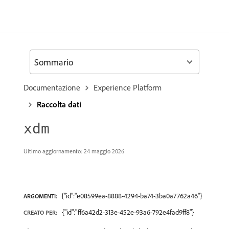
Sommario
Documentazione
Experience Platform
Raccolta dati
xdm
Ultimo aggiornamento: 24 maggio 2026
{"id":"e08599ea-8888-4294-ba74-3ba0a7762a46"}
ARGOMENTI:
{"id":"ff6a42d2-313e-452e-93a6-792e4fad9ff8"}
CREATO PER: