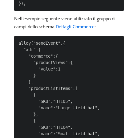
Nell’esempio seguente viene utilizzato il gruppo di
campi dello schema
Dettagli Commerce
:
alloy("sendEvent",{

  "xdm":{

    "commerce":{

      "productViews":{

        "value":1

      }

    },

    "productListItems":[

      {

        "SKU":"HT105",

        "name":"Large field hat",

      },

      {

        "SKU":"HT104",

        "name":"Small field hat",
