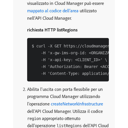
visualizzato in Cloud Manager può essere
mappato al codice dell’area
utilizzato
nell’API Cloud Manager.
richiesta HTTP listRegions
$ curl -X GET https://cloudmanager.adobe.i
    -H 'x-gw-ims-org-id: <ORGANIZATION_ID>'
    -H 'x-api-key: <CLIENT_ID>' \

    -H 'Authorization: Bearer <ACCESS_TOKEN
Abilita l’uscita con porta flessibile per un
programma Cloud Manager utilizzando
l’operazione
createNetworkInfrastructure
dell’API Cloud Manager. Utilizza il codice
appropriato ottenuto
region
dall’operazione
dell’API Cloud
listRegions