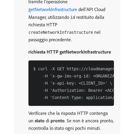
tramite l’operazione
getNetworkInfrastructure
dell’API Cloud
Manager, utilizzando
restituito dalla
id
richiesta HTTP
nel
createNetworkInfrastructure
passaggio precedente.
richiesta HTTP getNetworkInfrastructure
$ curl -X GET https://cloudmanager.adobe.i
    -H 'x-gw-ims-org-id: <ORGANIZATION_ID>'
    -H 'x-api-key: <CLIENT_ID>' \

    -H 'Authorization: Bearer <ACCESS_TOKEN
Verificare che la risposta HTTP contenga
un
stato
di
pronto
. Se non è ancora pronto,
ricontrolla lo stato ogni pochi minuti.