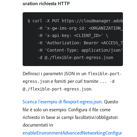
uration richiesta HTTP
$ curl -X PUT https://cloudmanager.adobe.io/a
    -H 'x-gw-ims-org-id: <ORGANIZATION_ID>' \
    -H 'x-api-key: <CLIENT_ID>' \

    -H 'Authorization: Bearer <ACCESS_TOKEN>'
    -H 'Content-Type: application/json' \

Definisci i parametri JSON in un
flexible-port-
e forniti per curl tramite
egress.json
... -d
.
@./flexible-port-egress.json
Scarica l’esempio di flexport-egress.json
. Questo
file è solo un esempio. Configura il file come
richiesto in base ai campi facoltativi/obbligatori
documentati in
enableEnvironmentAdvancedNetworkingConfigur