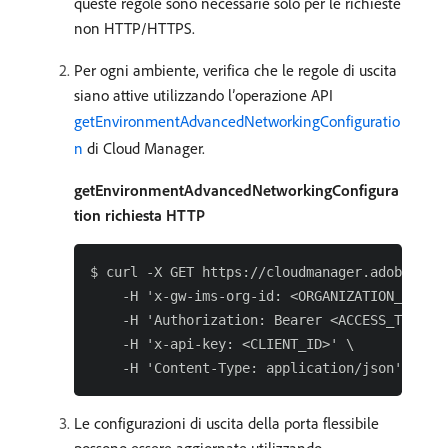
queste regole sono necessarie solo per le richieste
non HTTP/HTTPS.
Per ogni ambiente, verifica che le regole di uscita
siano attive utilizzando l’operazione API
getEnvironmentAdvancedNetworkingConfiguratio
n
di Cloud Manager.
getEnvironmentAdvancedNetworkingConfigura
tion richiesta HTTP
$ curl -X GET https://cloudmanager.adobe.io/a
    -H 'x-gw-ims-org-id: <ORGANIZATION_ID>' \
    -H 'Authorization: Bearer <ACCESS_TOKEN>'
    -H 'x-api-key: <CLIENT_ID>' \

Le configurazioni di uscita della porta flessibile
possono essere aggiornate utilizzando