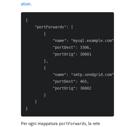
ation
.
{

    "portForwards": [

        {

            "name": "mysql.example.com",

            "portDest": 3306,

            "portOrig": 30001

        },

        {

            "name": "smtp.sendgrid.com",

            "portDest": 465,

            "portOrig": 30002

        }

    ]

Per ogni mappatura
, la rete
portForwards