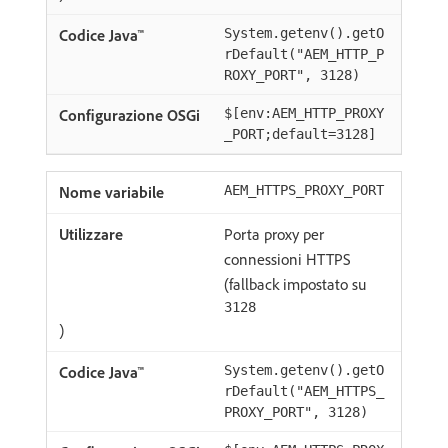
System.getenv().getO
rDefault("AEM_HTTP_P
ROXY_PORT", 3128)
$[env:AEM_HTTP_PROXY
_PORT;default=3128]
AEM_HTTPS_PROXY_PORT
Porta proxy per
connessioni HTTPS
(fallback impostato su
3128
)
System.getenv().getO
rDefault("AEM_HTTPS_
PROXY_PORT", 3128)