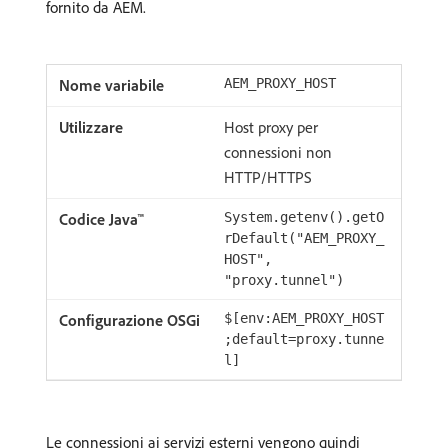
fornito da AEM.
AEM_PROXY_HOST
Host proxy per
connessioni non
HTTP/HTTPS
System.getenv().getO
rDefault("AEM_PROXY_
HOST",
"proxy.tunnel")
$[env:AEM_PROXY_HOST
;default=proxy.tunne
l]
Le connessioni ai servizi esterni vengono quindi