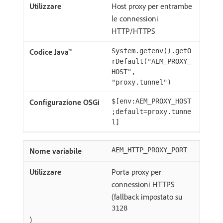
Host proxy per entrambe
le connessioni
HTTP/HTTPS
System.getenv().getO
rDefault("AEM_PROXY_
HOST",
"proxy.tunnel")
$[env:AEM_PROXY_HOST
;default=proxy.tunne
l]
AEM_HTTP_PROXY_PORT
Porta proxy per
connessioni HTTPS
(fallback impostato su
3128
)