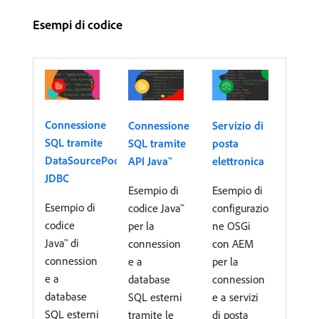
Esempi di codice
Connessione
Connessione
Servizio di
SQL tramite
SQL tramite
posta
DataSourcePool
API Java™
elettronica
JDBC
Esempio di
Esempio di
Esempio di
codice Java™
configurazio
codice
per la
ne OSGi
Java™ di
connession
con AEM
connession
e a
per la
e a
database
connession
database
SQL esterni
e a servizi
SQL esterni
tramite le
di posta