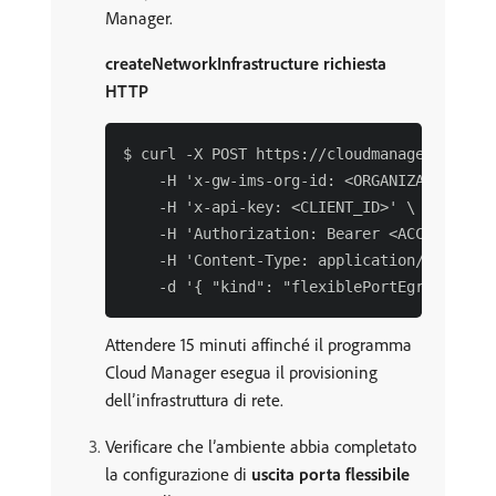
Manager.
createNetworkInfrastructure richiesta
HTTP
$ curl -X POST https://cloudmanager.adobe.
    -H 'x-gw-ims-org-id: <ORGANIZATION_ID>'
    -H 'x-api-key: <CLIENT_ID>' \

    -H 'Authorization: Bearer <ACCESS_TOKEN
    -H 'Content-Type: application/json' \

Attendere 15 minuti affinché il programma
Cloud Manager esegua il provisioning
dell’infrastruttura di rete.
Verificare che l’ambiente abbia completato
la configurazione di
uscita porta flessibile