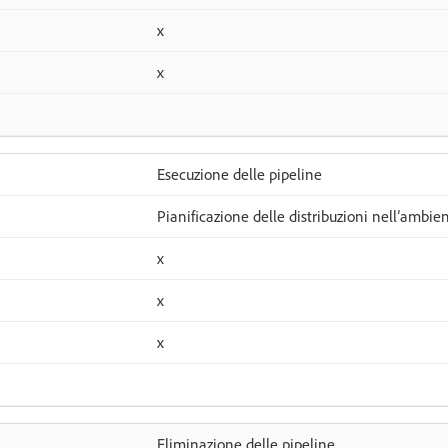
x
x
Esecuzione delle pipeline
Pianificazione delle distribuzioni nell’ambie
x
x
x
Eliminazione delle pipeline