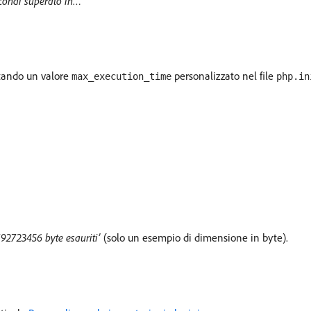
condi superato in…’
stando un valore
personalizzato nel file
max_execution_time
php.in
792723456 byte esauriti’
(solo un esempio di dimensione in byte).