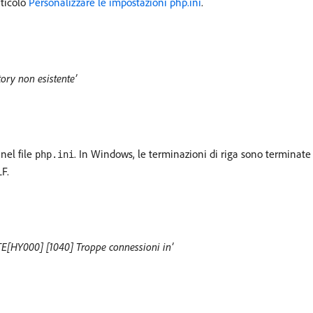
rticolo
Personalizzare le impostazioni php.ini
.
tory non esistente’
nel file
. In Windows, le terminazioni di riga sono terminat
php.ini
LF.
TE[HY000] [1040] Troppe connessioni in’