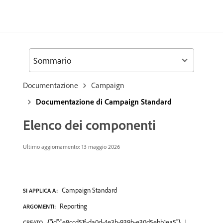
Sommario
Documentazione
Campaign
Documentazione di Campaign Standard
Elenco dei componenti
Ultimo aggiornamento: 13 maggio 2026
Campaign Standard
SI APPLICA A:
Reporting
ARGOMENTI:
{"id":"e8ccd51f-da0d-4e3b-939b-e30d5ebb1ea5"}
CREATO