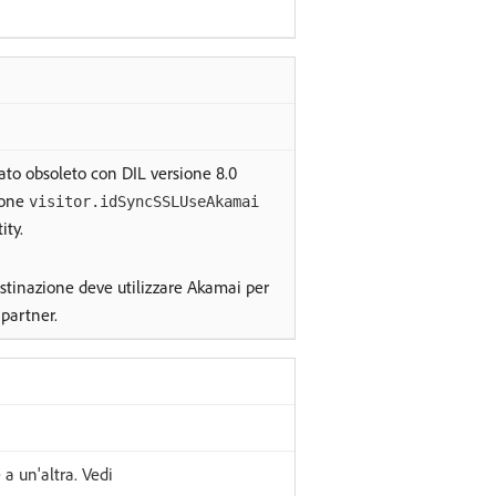
ato obsoleto con DIL versione 8.0
zione
visitor.idSyncSSLUseAkamai
ity.
estinazione deve utilizzare Akamai per
partner.
 a un'altra. Vedi