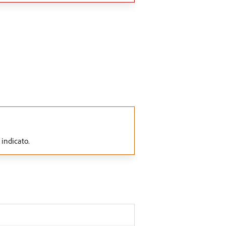
 indicato.