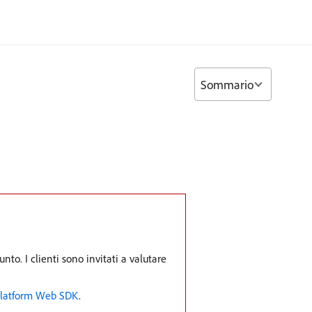
Sommario
to. I clienti sono invitati a valutare
Platform Web SDK
.