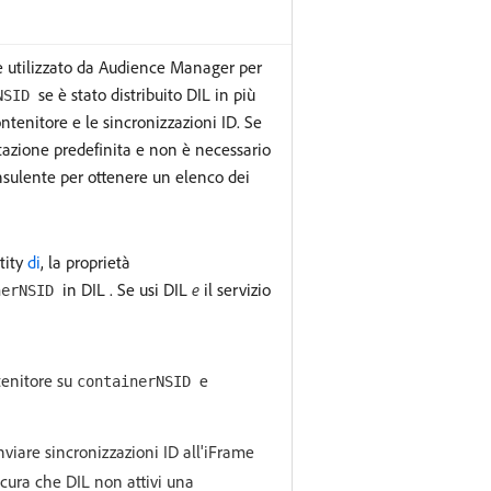
e utilizzato da Audience Manager per
se è stato distribuito DIL in più
rNSID
contenitore e le sincronizzazioni ID. Se
stazione predefinita e non è necessario
nsulente per ottenere un elenco dei
tity
di
, la proprietà
in DIL . Se usi DIL
e
il servizio
nerNSID
ntenitore su
e
containerNSID
nviare sincronizzazioni ID all'iFrame
sicura che DIL non attivi una