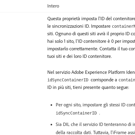
Intero
Questa proprietà imposta l'ID del contenitor
le sincronizzazioni ID. Impostare
containe
siti. Ognuno di questi siti avrà il proprio ID 
hai solo 1 sito, l’ID contenitore è 0 per impo
impostarlo correttamente. Contatta il tuo co
tuoi siti e dei loro ID contenitore.
Nel servizio Adobe Experience Platform Iden
corrisponde a
idSyncContainerID
contai
ID in più siti, tieni presente quanto segue:
Per ogni sito, impostare gli stessi ID co
.
idSyncContainerID
Sia DIL che il servizio ID tenteranno di i
della raccolta dati. Tuttavia, l'iFrame as