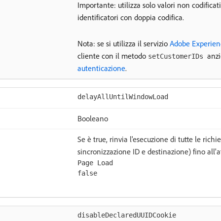
Importante: utilizza solo valori non codificati
identificatori con doppia codifica.
Nota: se si utilizza il servizio
Adobe Experienc
cliente con il metodo
anzi
setCustomerIDs
autenticazione
.
delayAllUntilWindowLoad
Booleano
Se è true, rinvia l'esecuzione di tutte le ric
sincronizzazione ID e destinazione) fino all'a
Page Load
false
disableDeclaredUUIDCookie