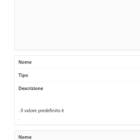
. Il valore predefinito è
.