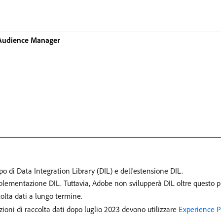
 Audience Manager
po di Data Integration Library (DIL) e dell'estensione DIL.
implementazione DIL. Tuttavia, Adobe non svilupperà DIL oltre questo pun
colta dati a lungo termine.
ioni di raccolta dati dopo luglio 2023 devono utilizzare
Experience 