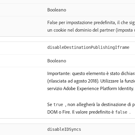
Booleano
False per impostazione predefinita, il che 
un cookie nel dominio del partner (imposta u
disableDestinationPublishingIframe
Booleano
Importante: questo elemento è stato dichiar
(rilasciata ad agosto 2018). Utilizzare la fun
servizio Adobe Experience Platform Identity.
Se
, non allegherà la destinazione di 
true
DOM o Fire. Il valore predefinito è
.
false
disableIDSyncs