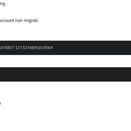
ing.
 account non migrati.
.