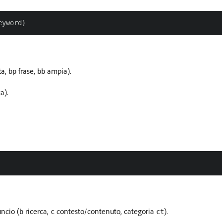
ta,
frase,
ampia).
bp
bb
a).
uncio (
ricerca,
contesto/contenuto, categoria
).
b
c
ct