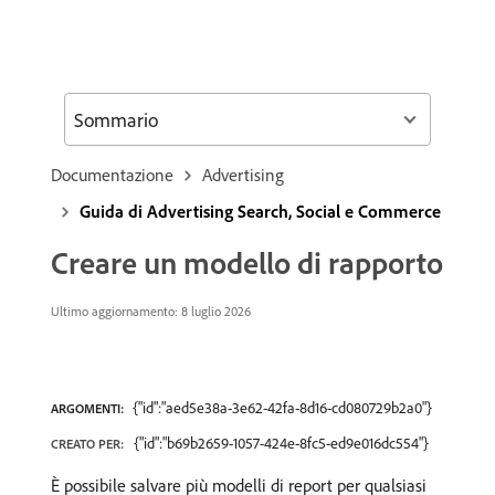
Sommario
Documentazione
Advertising
Guida di Advertising Search, Social e Commerce
Creare un modello di rapporto
Ultimo aggiornamento: 8 luglio 2026
{"id":"aed5e38a-3e62-42fa-8d16-cd080729b2a0"}
ARGOMENTI:
{"id":"b69b2659-1057-424e-8fc5-ed9e016dc554"}
CREATO PER:
È possibile salvare più modelli di report per qualsiasi