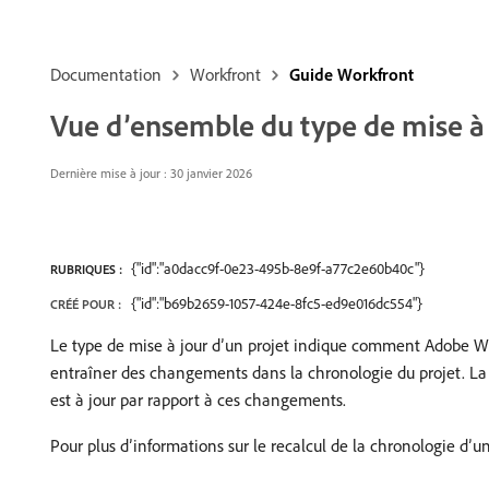
Documentation
Workfront
Guide Workfront
Vue d’ensemble du type de mise à 
Dernière mise à jour : 30 janvier 2026
{"id":"a0dacc9f-0e23-495b-8e9f-a77c2e60b40c"}
RUBRIQUES :
{"id":"b69b2659-1057-424e-8fc5-ed9e016dc554"}
CRÉÉ POUR :
Le type de mise à jour d’un projet indique comment Adobe Wor
entraîner des changements dans la chronologie du projet. La
est à jour par rapport à ces changements.
Pour plus d’informations sur le recalcul de la chronologie d’un