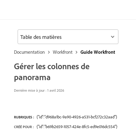
Table des matières
Documentation
Workfront
Guide Workfront
Gérer les colonnes de
panorama
Dernière mise à jour : 1 avril 2026
{"id":"d968a1bc-9a90-4926-a531-bcf272c32aad"}
RUBRIQUES :
{"id":"b69b2659-1057-424e-8fc5-ed9e016dc554"}
CRÉÉ POUR :