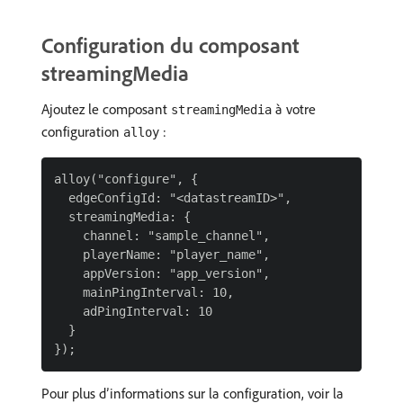
Configuration du composant
streamingMedia
Ajoutez le composant
à votre
streamingMedia
configuration
:
alloy
alloy("configure", {

  edgeConfigId: "<datastreamID>",

  streamingMedia: {

    channel: "sample_channel",

    playerName: "player_name",

    appVersion: "app_version",

    mainPingInterval: 10,

    adPingInterval: 10

  }

Pour plus d’informations sur la configuration, voir la