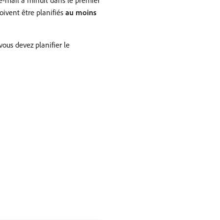
e-mail à minuit dans le premier
oivent être planifiés
au moins
vous devez planifier le