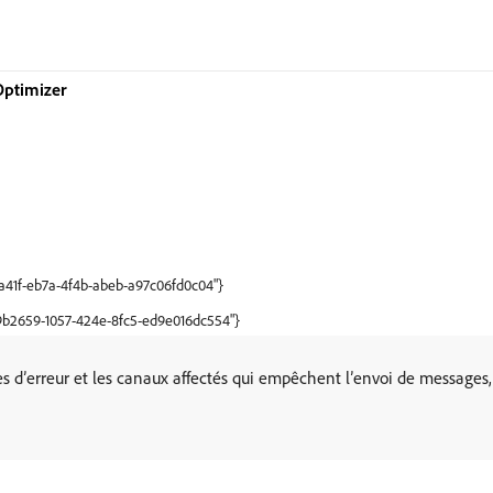
Optimizer
ca41f-eb7a-4f4b-abeb-a97c06fd0c04"}
69b2659-1057-424e-8fc5-ed9e016dc554"}
es d’erreur et les canaux affectés qui empêchent l’envoi de messages