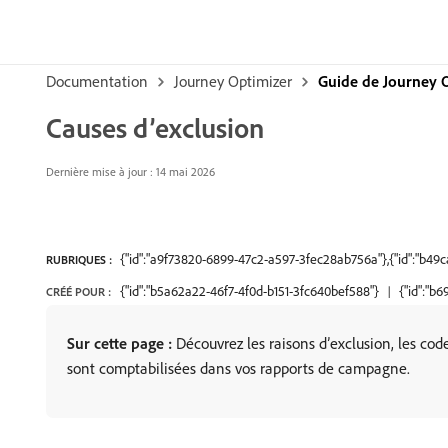
Documentation
Journey Optimizer
Guide de Journey 
Causes d’exclusion
Dernière mise à jour : 14 mai 2026
{"id":"a9f73820-6899-47c2-a597-3fec28ab756a"},{"id":"b49
RUBRIQUES :
{"id":"b5a62a22-46f7-4f0d-b151-3fc640bef588"}
{"id":"b
CRÉÉ POUR :
Sur cette page :
Découvrez les raisons d’exclusion, les cod
sont comptabilisées dans vos rapports de campagne.