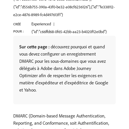
{"id":"d556b755-390a-43f0-be32-a08cf6236126"},{"id":"fe338112-
e2ce-4876-8989-fc4d497613f1"}
Experienced
CRÉÉ
POUR :
{"id":"c66ffd68-0f65-42bb-aa23-b4020f12e0bd"}
Sur cette page :
découvrez pourquoi et quand
vous devez configurer un enregistrement
DMARC pour les sous-domaines que vous avez
délégués à Adobe dans Adobe Journey
Optimizer afin de respecter les exigences en
matière d’expéditeur et d’expéditrice de Google
et Yahoo.
DMARC (Domain-based Message Authentication,
Reporting, and Conformance, soit Authentification,