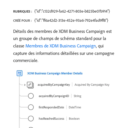
{"id":"c132d929-fa62-4271-803e-b823be07b914"}
RUBRIQUES :
{"id":"ff6a42d2-313e-452e-93a6-792e4fad9ff8"}
CRÉÉ POUR :
Détails des membres de XDM Business Campaign est
un groupe de champs de schéma standard pour la
classe
Membres de XDM Business Campaign
, qui
capture des informations détaillées sur une campagne
commerciale.