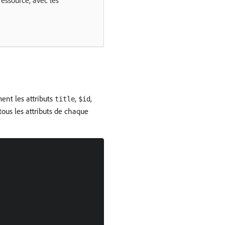
essource, avec les
ent les attributs
,
,
title
$id
tous les attributs de chaque