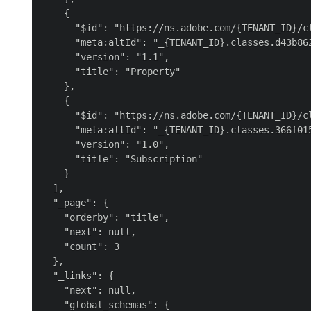
    {

      "$id": "https://ns.adobe.com/{TENANT_ID}/cl
      "meta:altId": "_{TENANT_ID}.classes.d43b862
      "version": "1.1",

      "title": "Property"

    },

    {

      "$id": "https://ns.adobe.com/{TENANT_ID}/cl
      "meta:altId": "_{TENANT_ID}.classes.366f015
      "version": "1.0",

      "title": "Subscription"

    }

  ],

  "_page": {

    "orderby": "title",

    "next": null,

    "count": 3

  },

  "_links": {

    "next": null,

    "global_schemas": {
