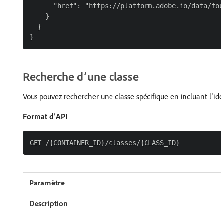
      "href": "https://platform.adobe.io/data/fou
    }

  }

Recherche d’une classe
Vous pouvez rechercher une classe spécifique en incluant l’id
Format d’API