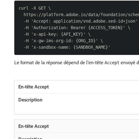
curl -X GET \

  https://platform.adobe.io/data/foundation/schem
  -H 'Accept: application/vnd.adobe.xed-id+json' 
  -H 'Authorization: Bearer {ACCESS_TOKEN}' \

  -H 'x-api-key: {API_KEY}' \

  -H 'x-gw-ims-org-id: {ORG_ID}' \

Le format de la réponse dépend de l’en-tête
envoyé da
Accept