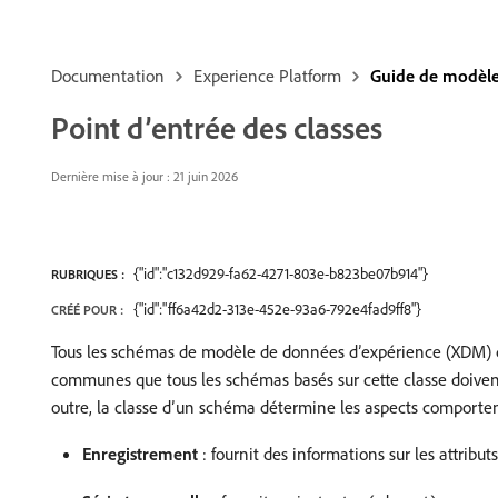
Documentation
Experience Platform
Guide de modèle
Point d’entrée des classes
Dernière mise à jour : 21 juin 2026
{"id":"c132d929-fa62-4271-803e-b823be07b914"}
RUBRIQUES :
{"id":"ff6a42d2-313e-452e-93a6-792e4fad9ff8"}
CRÉÉ POUR :
Tous les schémas de modèle de données d’expérience (XDM) doi
communes que tous les schémas basés sur cette classe doivent
outre, la classe d’un schéma détermine les aspects comport
Enregistrement
: fournit des informations sur les attribut