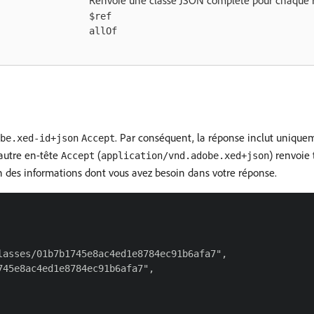
Renvoie une classe JSON complète pour chaque r
$ref
allOf
. Par conséquent, la réponse inclut uniquem
be.xed-id+json
Accept
’autre en-tête
(
) renvoie 
Accept
application/vnd.adobe.xed+json
 des informations dont vous avez besoin dans votre réponse.
asses/01b7b1745e8ac4ed1e8784ec91b6afa7",

45e8ac4ed1e8784ec91b6afa7",
