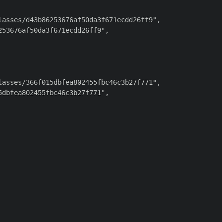
asses/d43b86253676af50da3f671ecdd26ff9",

53676af50da3f671ecdd26ff9",

asses/366f015dbfea802455fbc46c3b27f771",

dbfea802455fbc46c3b27f771",
