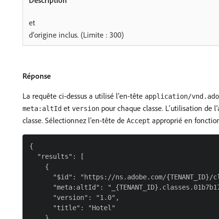
et
d’origine inclus. (Limite : 300)
Réponse
La requête ci-dessus a utilisé l’en-tête
application/vnd.ado
et
pour chaque classe. L’utilisation de l
meta:altId
version
classe. Sélectionnez l’en-tête de
approprié en fonction
Accept
{

  "results": [

    {

      "$id": "https://ns.adobe.com/{TENANT_ID}/cl
      "meta:altId": "_{TENANT_ID}.classes.01b7b17
      "version": "1.0",

      "title": "Hotel"

    },
