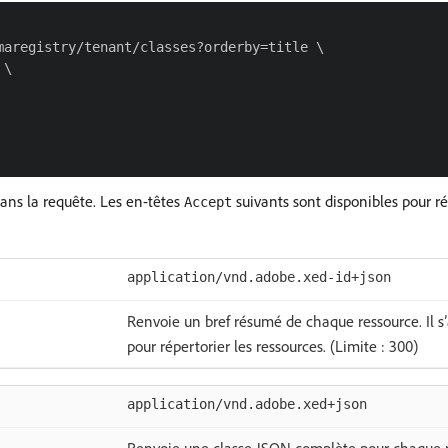
aregistry/tenant/classes?orderby=title \

\

ns la requête. Les en-têtes
suivants sont disponibles pour rép
Accept
application/vnd.adobe.xed-id+json
Renvoie un bref résumé de chaque ressource. Il s
pour répertorier les ressources. (Limite : 300)
application/vnd.adobe.xed+json