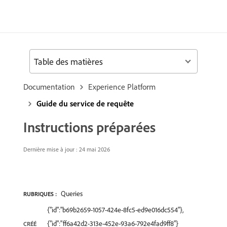
Table des matières
Documentation
Experience Platform
Guide du service de requête
Instructions préparées
Dernière mise à jour : 24 mai 2026
Queries
RUBRIQUES :
{"id":"b69b2659-1057-424e-8fc5-ed9e016dc554"},
{"id":"ff6a42d2-313e-452e-93a6-792e4fad9ff8"}
CRÉÉ