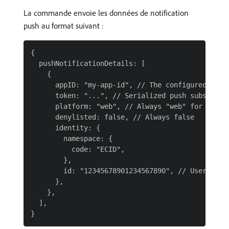
La commande envoie les données de notification
push au format suivant :
{

  pushNotificationDetails: [

    {

      appID: "my-app-id", // The configured appli
      token: "...", // Serialized push subscripti
      platform: "web", // Always "web" for Web SD
      denylisted: false, // Always false

      identity: {

        namespace: {

          code: "ECID",

        },

        id: "12345678901234567890", // User's ECI
      },

    },

  ],
