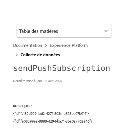
Table des matières
Documentation
Experience Platform
Collecte de données
sendPushSubscription
Dernière mise à jour : 15 avril 2026
RUBRIQUES :
{"id":"c132d929-fa62-4271-803e-b823be07b914"},
{"id":"e08599ea-8888-4294-ba74-3ba0a7762a46"}