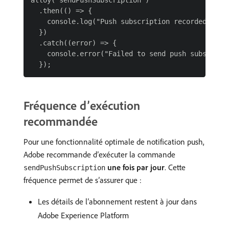
alloy("sendPushSubscription")

  .then(() => {

    console.log("Push subscription recorded succe
  })

  .catch((error) => {

    console.error("Failed to send push subscripti
Fréquence d’exécution
recommandée
Pour une fonctionnalité optimale de notification push,
Adobe recommande d’exécuter la commande
une fois par jour
. Cette
sendPushSubscription
fréquence permet de s’assurer que :
Les détails de l’abonnement restent à jour dans
Adobe Experience Platform