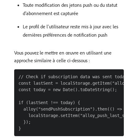
Toute modification des jetons push ou du statut
d’abonnement est capturée
Le profil de l’utilisateur reste mis à jour avec les
dernières préférences de notification push
Vous pouvez le mettre en œuvre en utilisant une
approche similaire à celle ci-dessous :
// Check if subscription data was sent today

const lastSent = localStorage.getItem("alloy_push
const today = new Date().toDateString();

if (lastSent !== today) {

  alloy("sendPushSubscription").then(() => {

    localStorage.setItem("alloy_push_last_sent", 
  });
