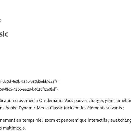
c
sic
d51f-da0d-4e3b-939b-e30d5ebb1ea5"}
fd68-0f65-42bb-aa23-b4020f12e0bd"}
lication cross-média On-demand. Vous pouvez charger, gérer, amélior
ions Adobe Dynamic Media Classic incluent les éléments suivants :
nement en temps réel, zoom et panoramique interactifs ;
swatchin
es multimédia.