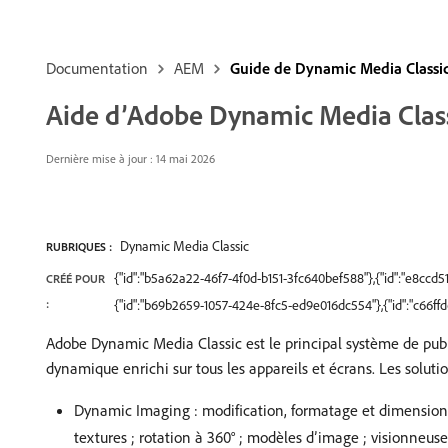
Documentation
AEM
Guide de Dynamic Media Classi
Aide d’Adobe Dynamic Media Clas
Dernière mise à jour : 14 mai 2026
Dynamic Media Classic
RUBRIQUES :
{"id":"b5a62a22-46f7-4f0d-b151-3fc640bef588"},{"id":"e8cc
CRÉÉ POUR
:
{"id":"b69b2659-1057-424e-8fc5-ed9e016dc554"},{"id":"c66f
Adobe Dynamic Media Classic est le principal système de pub
dynamique enrichi sur tous les appareils et écrans. Les solut
Dynamic Imaging : modification, formatage et dimension
textures ; rotation à 360° ; modèles d’image ; visionneus