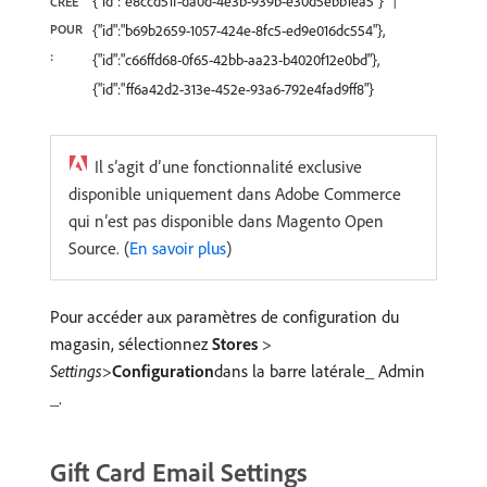
{"id":"e8ccd51f-da0d-4e3b-939b-e30d5ebb1ea5"}
CRÉÉ
POUR
{"id":"b69b2659-1057-424e-8fc5-ed9e016dc554"},
:
{"id":"c66ffd68-0f65-42bb-aa23-b4020f12e0bd"},
{"id":"ff6a42d2-313e-452e-93a6-792e4fad9ff8"}
Il s’agit d’une fonctionnalité exclusive
disponible uniquement dans Adobe Commerce
qui n’est pas disponible dans Magento Open
Source. (
En savoir plus
)
Pour accéder aux paramètres de configuration du
magasin, sélectionnez
Stores
>
Settings
>
Configuration
​dans la barre latérale_ Admin
_.
Gift Card Email Settings