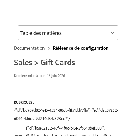
Table des matières
Documentation
Référence de configuration
Sales > Gift Cards
Dernière mise à jour : 16 juin 2026
RUBRIQUES :
{"id":"bd989d82-1e15-4534-88db-f1f51dd77ffa"},{"id":"dac87252-
6066-4d6e-a9d2-f6d84c323de7"}
{"id":"b5a62a22-46f7-4f0d-b151-3fc640bef588"},