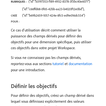
{"id":"b3197353-f189-4932-8378-3f3bc40e6071"}
RUBRIQUES :
{"id":"c66ffd68-0f65-42bb-aa23-b4020f12e0bd"},
{"id":"b69b2659-1057-424e-8fc5-ed9e016dc554"}
CRÉÉ
POUR :
Ce cas d’utilisation décrit comment utiliser la
puissance des champs dérivés pour définir des
objectifs pour une dimension spécifique, puis utiliser
ces objectifs dans votre projet Workspace.
Si vous ne connaissez pas les champs dérivés,
reportez-vous aux sections
tutoriel
et
documentation
pour une introduction.
Définir les objectifs
Pour définir des objectifs, créez un champ dérivé dans
lequel vous définissez explicitement des valeurs