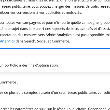
ublicitaires et mots-clés existants. Une fois la structure de compte
éseau publicitaire, vous pouvez charger des mesures de trafic réseau
ibuer vos conversions à vos publicités et mots-clés.
pour toutes vos campagnes et pour n’importe quelle campagne, groupe
 à leur sujet dans la plupart des rapports de base, avancés et d’assis
l’exportation des mesures vers Adobe Analytics n’est pas disponible, 
 Analytics
dans Search, Social et Commerce.
 portfolio à des fins d’optimisation.
 Commerce :
sez de plusieurs comptes au sein d’un seul réseau publicitaire, conso
arger les paramètres de suivi sur le réseau publicitaire. Cependant,