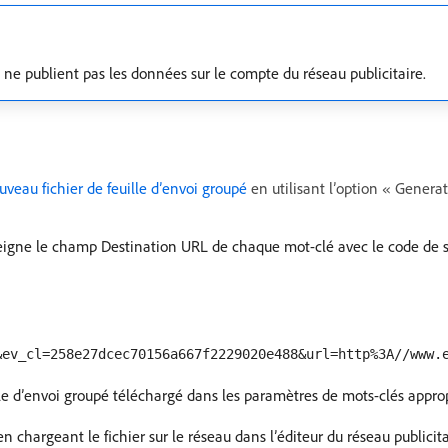
e publient pas les données sur le compte du réseau publicitaire.
veau fichier de feuille d’envoi groupé
en utilisant l’option « Genera
seigne le champ Destination URL de chaque mot-clé avec le code de su
&ev_cl=258e27dcec70156a667f2229020e488&url=http%3A//www.
lle d’envoi groupé téléchargé dans les paramètres de mots-clés approp
 chargeant le fichier sur le réseau dans l’éditeur du réseau publicita