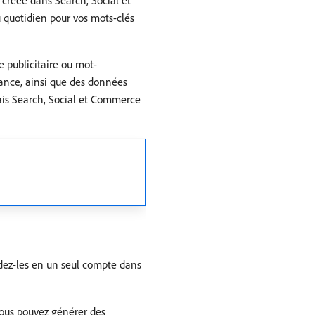
 créée dans Search, Social et
 quotidien pour vos mots-clés
 publicitaire ou mot-
tance, ainsi que des données
mais Search, Social et Commerce
lidez-les en un seul compte dans
 vous pouvez générer des