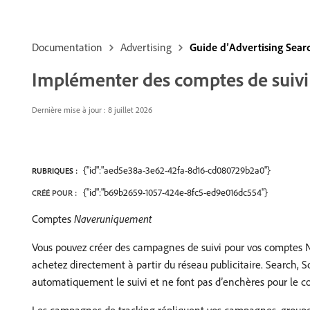
Documentation
Advertising
Guide d’Advertising Sear
Implémenter des comptes de suiv
Dernière mise à jour : 8 juillet 2026
{"id":"aed5e38a-3e62-42fa-8d16-cd080729b2a0"}
RUBRIQUES :
{"id":"b69b2659-1057-424e-8fc5-ed9e016dc554"}
CRÉÉ POUR :
Comptes
Naveruniquement
Vous pouvez créer des campagnes de suivi pour vos comptes Nav
achetez directement à partir du réseau publicitaire. Search, 
automatiquement le suivi et ne font pas d’enchères pour le c