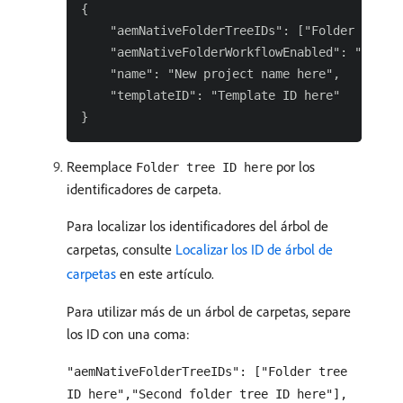
{

    "aemNativeFolderTreeIDs": ["Folder Tree I
    "aemNativeFolderWorkflowEnabled": "true",
    "name": "New project name here",

    "templateID": "Template ID here"

Reemplace
por los
Folder tree ID here
identificadores de carpeta.
Para localizar los identificadores del árbol de
carpetas, consulte
Localizar los ID de árbol de
carpetas
en este artículo.
Para utilizar más de un árbol de carpetas, separe
los ID con una coma:
"aemNativeFolderTreeIDs": ["Folder tree
ID here","Second folder tree ID here"],