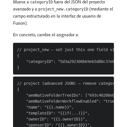
Mueva a
fuera del JSON del proyecto
categoryID
avanzado y a
(mediante el
project_new.categoryID
campo estructurado en la interfaz de usuario de
Fusion).
En concreto, cambie el asignador a:
// project_new — set just this one field via the 
{

    "categoryID": "5d3a292300b69eb5d80c37e8ce6269
// project (advanced JSON) — remove categoryID fr
{

    "aemNativeFolderTreeIDs": ["693c40280e09eb1bd
    "aemNativeFolderWorkflowEnabled": "true",

    "name": "{{1.name}}",

    "templateID": "{{if(...)}}",

    "ownerID": "{{1.ownerID}}",

    "sponsorID": "{{1.ownerID}}",
