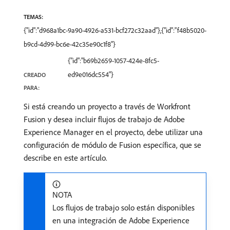
TEMAS:
{"id":"d968a1bc-9a90-4926-a531-bcf272c32aad"},{"id":"f48b5020-
b9cd-4d99-bc6e-42c35e90c1f8"}
{"id":"b69b2659-1057-424e-8fc5-
ed9e016dc554"}
CREADO
PARA:
Si está creando un proyecto a través de Workfront
Fusion y desea incluir flujos de trabajo de Adobe
Experience Manager en el proyecto, debe utilizar una
configuración de módulo de Fusion específica, que se
describe en este artículo.
NOTA
Los flujos de trabajo solo están disponibles
en una integración de Adobe Experience