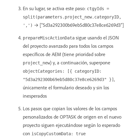
En su lugar, se activa este paso:
ctgyIds =
split(parameters.project_new.categoryID,
→ [“5d3a292300b69eb5d80c37e8ce6269d3”]
',')
sigue usando el JSON
prepareMiscActionData
del proyecto avanzado para todos los campos
específicos de AEM (tiene prioridad sobre
) y, a continuación, superpone
project_new
objectCategories: [{ categoryID:
,
"5d3a292300b69eb5d80c37e8ce6269d3" }]
únicamente el formulario deseado y sin los
inesperados
Los pasos que copian los valores de los campos
personalizados de OPTASK de origen en el nuevo
proyecto siguen ejecutándose según lo esperado
con
isCopyCustomData: true