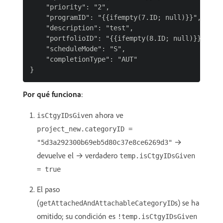
    "priority": "2",

    "programID": "{{ifempty(7.ID; null)}}",

    "description": "test",

    "portfolioID": "{{ifempty(8.ID; null)}}",

    "scheduleMode": "S",

    "completionType": "AUT"

Por qué funciona
:
n ahora ve
isCtgyIDsGive
project_new.categoryID =
→
"5d3a292300b69eb5d80c37e8ce6269d3"
devuelve el → verdadero
temp.isCtgyIDsGiven
= true
El paso
(
s) se ha
getAttachedAndAttachableCategoryID
omitido; su condición es
!temp.isCtgyIDsGiven