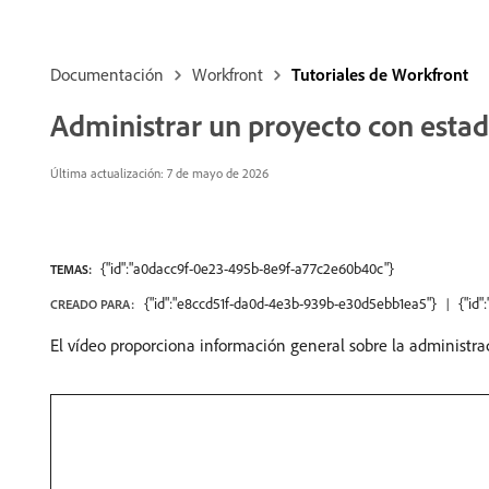
Documentación
Workfront
Tutoriales de Workfront
Administrar un proyecto con estad
Última actualización: 7 de mayo de 2026
{"id":"a0dacc9f-0e23-495b-8e9f-a77c2e60b40c"}
TEMAS:
{"id":"e8ccd51f-da0d-4e3b-939b-e30d5ebb1ea5"}
{"id
CREADO PARA:
El vídeo proporciona información general sobre la administra