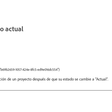
o actual
":"b69b2659-1057-424e-8fc5-ed9e016dc554"}
ción de un proyecto después de que su estado se cambie a “Actual”.